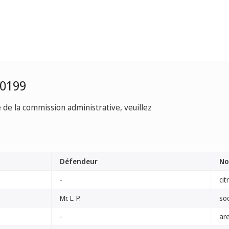
-0199
e de la commission administrative, veuillez
Défendeur
No
-
cit
Mr. L. P.
so
-
ar