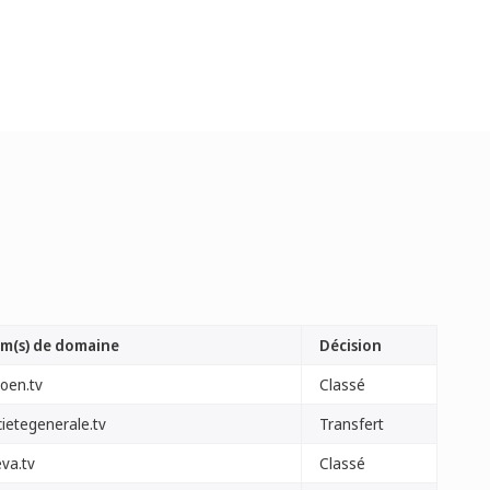
m(s) de domaine
Décision
roen.tv
Classé
cietegenerale.tv
Transfert
eva.tv
Classé