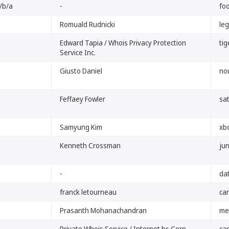
d/b/a
-
fo
Romuald Rudnicki
leg
Edward Tapia / Whois Privacy Protection
tig
Service Inc.
Giusto Daniel
nou
Feffaey Fowler
sat
Samyung Kim
xb
Kenneth Crossman
jun
-
dat
franck letourneau
can
Prasanth Mohanachandran
me
Private Whois Service / Internet.bs Corp.
can