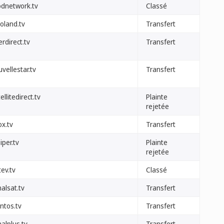
odnetwork.tv
Classé
oland.tv
Transfert
erdirect.tv
Transfert
vellestar.tv
Transfert
ellitedirect.tv
Plainte
rejetée
ox.tv
Transfert
iper.tv
Plainte
rejetée
ev.tv
Classé
alsat.tv
Transfert
ntos.tv
Transfert
alplus.tv
Transfert