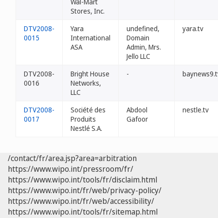
Wal-Mart
Stores, Inc.
DTV2008-
Yara
undefined,
yara.tv
0015
International
Domain
ASA
Admin, Mrs.
Jello LLC
DTV2008-
Bright House
-
baynews9.t
0016
Networks,
LLC
DTV2008-
Société des
Abdool
nestle.tv
0017
Produits
Gafoor
Nestlé S.A.
/contact/fr/area.jsp?area=arbitration
https://www.wipo.int/pressroom/fr/
https://www.wipo.int/tools/fr/disclaim.html
https://www.wipo.int/fr/web/privacy-policy/
https://www.wipo.int/fr/web/accessibility/
https://www.wipo.int/tools/fr/sitemap.html