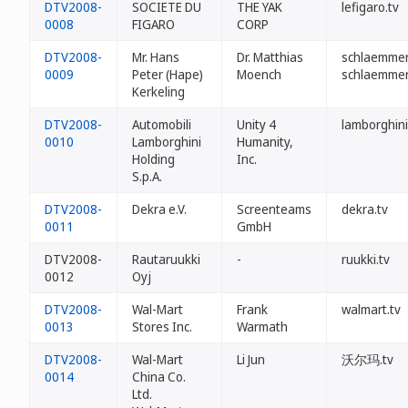
DTV2008-
SOCIETE DU
THE YAK
lefigaro.tv
0008
FIGARO
CORP
DTV2008-
Mr. Hans
Dr. Matthias
schlaemmer
0009
Peter (Hape)
Moench
schlaemmer
Kerkeling
DTV2008-
Automobili
Unity 4
lamborghini
0010
Lamborghini
Humanity,
Holding
Inc.
S.p.A.
DTV2008-
Dekra e.V.
Screenteams
dekra.tv
0011
GmbH
DTV2008-
Rautaruukki
-
ruukki.tv
0012
Oyj
DTV2008-
Wal-Mart
Frank
walmart.tv
0013
Stores Inc.
Warmath
DTV2008-
Wal-Mart
Li Jun
沃尔玛.tv
0014
China Co.
Ltd.