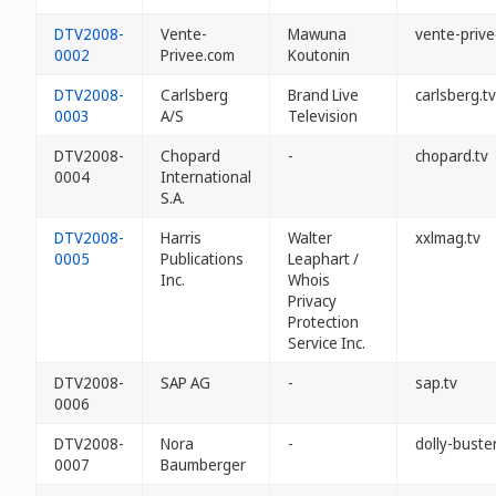
DTV2008-
Vente-
Mawuna
vente-prive
0002
Privee.com
Koutonin
DTV2008-
Carlsberg
Brand Live
carlsberg.tv
0003
A/S
Television
DTV2008-
Chopard
-
chopard.tv
0004
International
S.A.
DTV2008-
Harris
Walter
xxlmag.tv
0005
Publications
Leaphart /
Inc.
Whois
Privacy
Protection
Service Inc.
DTV2008-
SAP AG
-
sap.tv
0006
DTV2008-
Nora
-
dolly-buster
0007
Baumberger