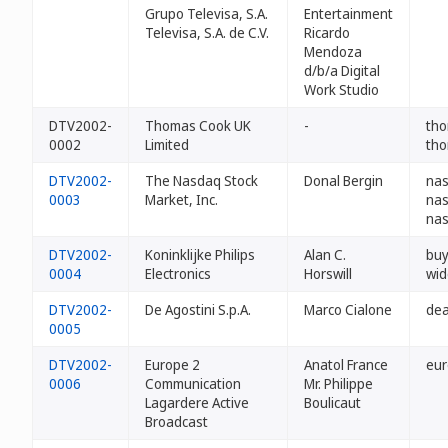
Grupo Televisa, S.A.
Entertainment
Televisa, S.A. de C.V.
Ricardo
Mendoza
d/b/a Digital
Work Studio
DTV2002-
Thomas Cook UK
-
tho
0002
Limited
tho
DTV2002-
The Nasdaq Stock
Donal Bergin
nas
0003
Market, Inc.
nas
nas
DTV2002-
Koninklijke Philips
Alan C.
buy
0004
Electronics
Horswill
wid
DTV2002-
De Agostini S.p.A.
Marco Cialone
dea
0005
DTV2002-
Europe 2
Anatol France
eur
0006
Communication
Mr. Philippe
Lagardere Active
Boulicaut
Broadcast