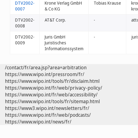
DTV2002-
Krone Verlag GmbH
Tobias Krause
kro
0007
& Co KG
kro
DTV2002-
AT&T Corp.
-
att
0008
DTV2002-
Juris GmbH
-
juri
0009
Juristisches
Informationssystem
/contact/fr/area.jsp?area=arbitration
https://www.wipo.int/pressroom/fr/
https://www.wipo.int/tools/fr/disclaim.html
https://www.wipo.int/fr/web/privacy-policy/
https://www.wipo.int/fr/web/accessibility/
https://www.wipo.int/tools/fr/sitemap.html
https://www3.wipo.int/newsletters/fr/
https://www.wipo.int/fr/web/podcasts/
https://www.wipo.int/news/fr/