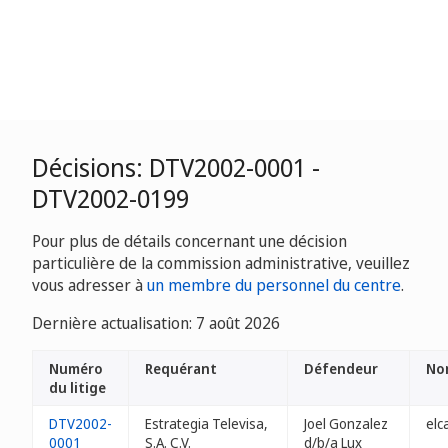
Décisions: DTV2002-0001 -
DTV2002-0199
Pour plus de détails concernant une décision
particulière de la commission administrative, veuillez
vous adresser à
un membre du personnel du centre
.
Dernière actualisation: 7 août 2026
Numéro
Requérant
Défendeur
No
du litige
DTV2002-
Estrategia Televisa,
Joel Gonzalez
elc
0001
S.A. C.V.
d/b/a Lux