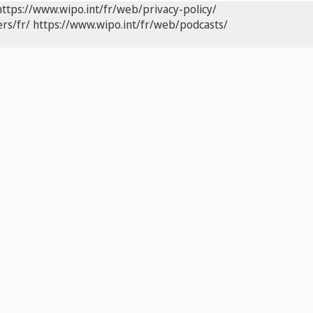
https://www.wipo.int/fr/web/privacy-policy/
rs/fr/
https://www.wipo.int/fr/web/podcasts/