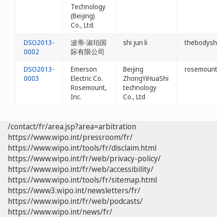
Technology
(Beijing)
Co., Ltd.
DSO2013-
波蒂‧淑珀国
shi jun li
thebodysh
0002
际有限公司
DSO2013-
Emerson
Beijing
rosemount
0003
Electric Co.
ZhongYiHuaShi
Rosemount,
technology
Inc.
Co., Ltd
/contact/fr/area.jsp?area=arbitration
https://www.wipo.int/pressroom/fr/
https://www.wipo.int/tools/fr/disclaim.html
https://www.wipo.int/fr/web/privacy-policy/
https://www.wipo.int/fr/web/accessibility/
https://www.wipo.int/tools/fr/sitemap.html
https://www3.wipo.int/newsletters/fr/
https://www.wipo.int/fr/web/podcasts/
https://www.wipo.int/news/fr/