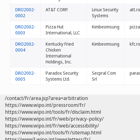
DRO2002-
AT&T CORP.
Linux Security
att.r
0002
Systems
DRO2002-
Pizza Hut
Kimbeomsung
pizza
0003
International, LLC
DRO2002-
Kentucky Fried
Kimbeomsung
kfc.r
0004
Chicken
International
Holdings, Inc.
DRO2002-
Paradox Security
Secpral Com
para
0005
Systems Ltd.
Srl
/contact/fr/area.jsp?area=arbitration
https://www.wipo.int/pressroom/fr/
https://www.wipo.int/tools/fr/disclaim.html
https://www.wipo.int/fr/web/privacy-policy/
https://www.wipo.int/fr/web/accessibility/
https://www.wipo.int/tools/fr/sitemap.html
https://www3.wipo.int/newsletters/fr/