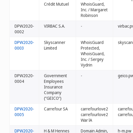
Crédit Mutuel
WhoisGuard,
Inc. / Margaret
Robinson
DPW2020-
VIRBAC S.A.
-
virbac.
0002
DPW2020-
Skyscanner
WhoisGuard
skyscan
0003
Limited
Protected,
WhoisGuard,
Inc. / Sergey
Vydrin
DPW2020-
Government
-
geico.p
0004
Employees
Insurance
Company
(“GEICO”)
DPW2020-
Carrefour SA
carrefourlove2
carrefour
0005
carrefourlove2
carrefo
War lA
DPW2020-
H & M Hennes
Domain Admin,
h-m.pw