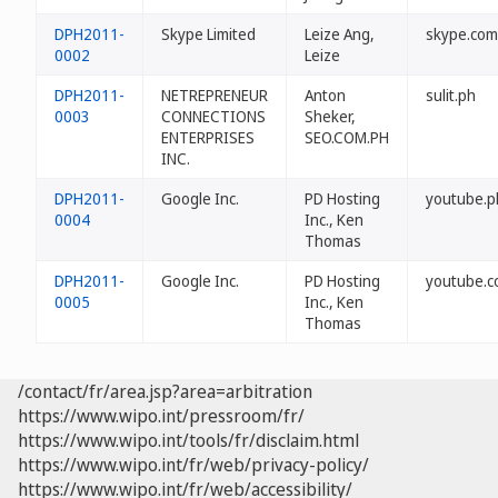
DPH2011-
Skype Limited
Leize Ang,
skype.com
0002
Leize
DPH2011-
NETREPRENEUR
Anton
sulit.ph
0003
CONNECTIONS
Sheker,
ENTERPRISES
SEO.COM.PH
INC.
DPH2011-
Google Inc.
PD Hosting
youtube.p
0004
Inc., Ken
Thomas
DPH2011-
Google Inc.
PD Hosting
youtube.c
0005
Inc., Ken
Thomas
/contact/fr/area.jsp?area=arbitration
https://www.wipo.int/pressroom/fr/
https://www.wipo.int/tools/fr/disclaim.html
https://www.wipo.int/fr/web/privacy-policy/
https://www.wipo.int/fr/web/accessibility/