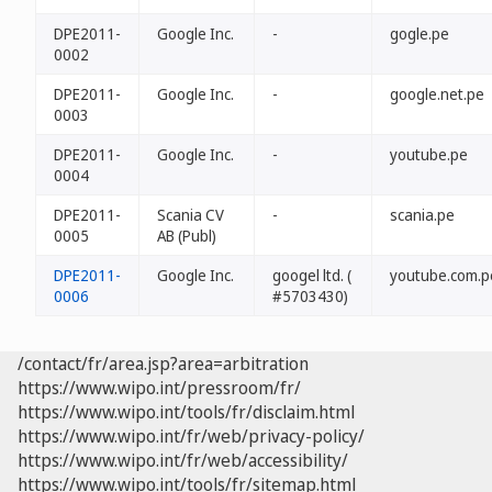
DPE2011-
Google Inc.
-
gogle.pe
0002
DPE2011-
Google Inc.
-
google.net.pe
0003
DPE2011-
Google Inc.
-
youtube.pe
0004
DPE2011-
Scania CV
-
scania.pe
0005
AB (Publ)
DPE2011-
Google Inc.
googel ltd. (
youtube.com.p
0006
#5703430)
/contact/fr/area.jsp?area=arbitration
https://www.wipo.int/pressroom/fr/
https://www.wipo.int/tools/fr/disclaim.html
https://www.wipo.int/fr/web/privacy-policy/
https://www.wipo.int/fr/web/accessibility/
https://www.wipo.int/tools/fr/sitemap.html