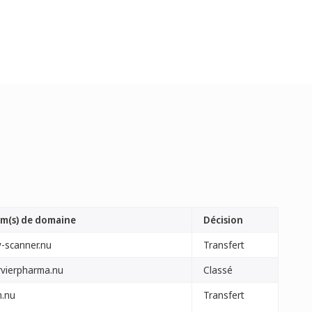
m(s) de domaine
Décision
y-scanner.nu
Transfert
rvierpharma.nu
Classé
m.nu
Transfert