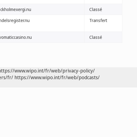
ockholmexergi.nu
Classé
ndelsregister.nu
Transfert
vomaticcasino.nu
Classé
https://www.wipo.int/fr/web/privacy-policy/
rs/fr/
https://www.wipo.int/fr/web/podcasts/