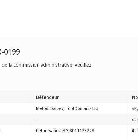
0-0199
e de la commission administrative, veuillez
Défendeur
No
Metodi Darzev, Tool Domains Ltd
sk
-
se
es
Petar Ivanov [BG]8011123228
ib