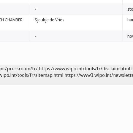
-
st
CH CHAMBER
Sjoukje de Vries
ha
-
no
int/pressroom/fr/
https://www.wipo.int/tools/fr/disclaim.html
wipo.int/tools/fr/sitemap.html
https://www3.wipo.int/newslette