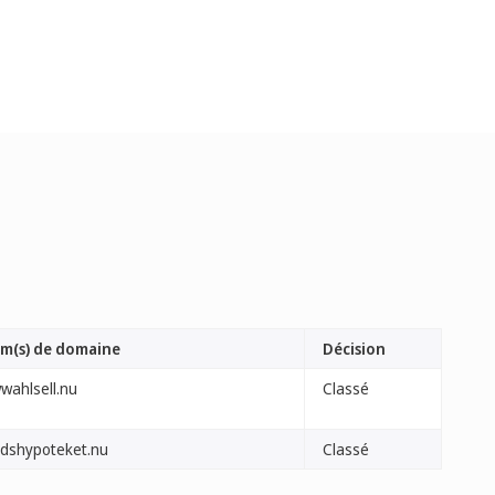
m(s) de domaine
Décision
wahlsell.nu
Classé
ndshypoteket.nu
Classé