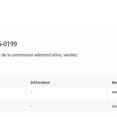
6-0199
e de la commission administrative, veuillez
Défendeur
No
-
ww
-
la