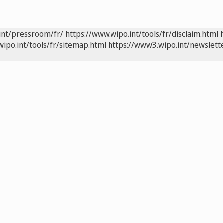
int/pressroom/fr/
https://www.wipo.int/tools/fr/disclaim.html
wipo.int/tools/fr/sitemap.html
https://www3.wipo.int/newslette