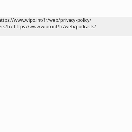
https://www.wipo.int/fr/web/privacy-policy/
rs/fr/
https://www.wipo.int/fr/web/podcasts/