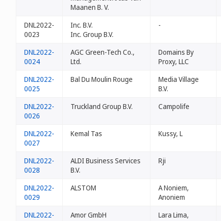
Maanen B. V.
DNL2022-
Inc. B.V.
-
0023
Inc. Group B.V.
DNL2022-
AGC Green-Tech Co.,
Domains By
0024
Ltd.
Proxy, LLC
DNL2022-
Bal Du Moulin Rouge
Media Village
0025
B.V.
DNL2022-
Truckland Group B.V.
Campolife
0026
DNL2022-
Kemal Tas
Kussy, L
0027
DNL2022-
ALDI Business Services
Rji
0028
B.V.
DNL2022-
ALSTOM
A Noniem,
0029
Anoniem
DNL2022-
Amor GmbH
Lara Lima,