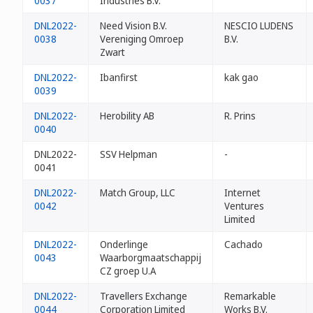
0037
Industries B.V.
DNL2022-
Need Vision B.V.
NESCIO LUDENS
0038
Vereniging Omroep
B.V.
Zwart
DNL2022-
Ibanfirst
kak gao
0039
DNL2022-
Herobility AB
R. Prins
0040
DNL2022-
SSV Helpman
-
0041
DNL2022-
Match Group, LLC
Internet
0042
Ventures
Limited
DNL2022-
Onderlinge
Cachado
0043
Waarborgmaatschappij
CZ groep U.A
DNL2022-
Travellers Exchange
Remarkable
0044
Corporation Limited
Works B.V.