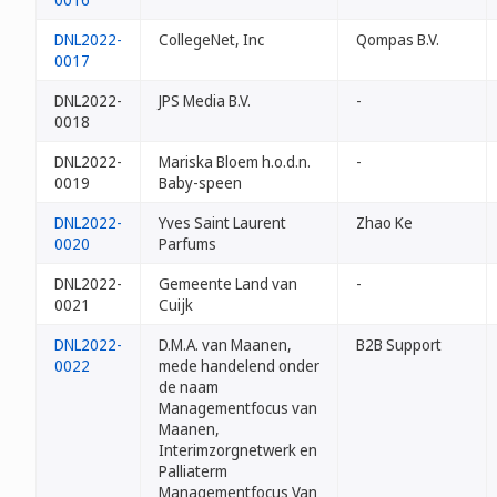
DNL2022-
CollegeNet, Inc
Qompas B.V.
0017
DNL2022-
JPS Media B.V.
-
0018
DNL2022-
Mariska Bloem h.o.d.n.
-
0019
Baby-speen
DNL2022-
Yves Saint Laurent
Zhao Ke
0020
Parfums
DNL2022-
Gemeente Land van
-
0021
Cuijk
DNL2022-
D.M.A. van Maanen,
B2B Support
0022
mede handelend onder
de naam
Managementfocus van
Maanen,
Interimzorgnetwerk en
Palliaterm
Managementfocus Van