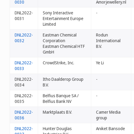
0030
Amorjewellery.nl
DNL2022-
Sony Interactive
-
0031
Entertainment Europe
Limited
DNL2022-
Eastman Chemical
Rodun
0032
Corporation
International
Eastman Chemical HTF
B.V.
GmbH
DNL2022-
CrowdStrike, Inc.
Ye Li
0033
DNL2022-
Itho Daalderop Group
-
0034
B.V.
DNL2022-
Belfius Banque SA /
-
0035
Belfius Bank NV
DNL2022-
Marktplaats B.V.
Camer Media
0036
group
DNL2022-
Hunter Douglas
Aniket Bansode