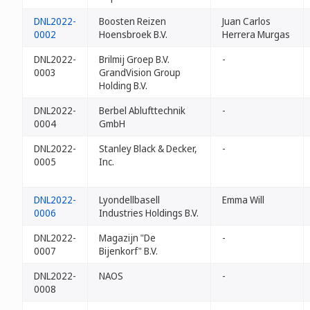
DNL2022-
Boosten Reizen
Juan Carlos
0002
Hoensbroek B.V.
Herrera Murgas
DNL2022-
Brilmij Groep B.V.
-
0003
GrandVision Group
Holding B.V.
DNL2022-
Berbel Ablufttechnik
-
0004
GmbH
DNL2022-
Stanley Black & Decker,
-
0005
Inc.
DNL2022-
Lyondellbasell
Emma Will
0006
Industries Holdings B.V.
DNL2022-
Magazijn "De
-
0007
Bijenkorf" B.V.
DNL2022-
NAOS
-
0008