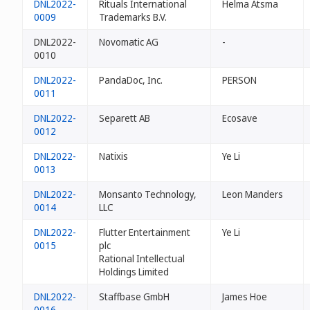
DNL2022-
Rituals International
Helma Atsma
0009
Trademarks B.V.
DNL2022-
Novomatic AG
-
0010
DNL2022-
PandaDoc, Inc.
PERSON
0011
DNL2022-
Separett AB
Ecosave
0012
DNL2022-
Natixis
Ye Li
0013
DNL2022-
Monsanto Technology,
Leon Manders
0014
LLC
DNL2022-
Flutter Entertainment
Ye Li
0015
plc
Rational Intellectual
Holdings Limited
DNL2022-
Staffbase GmbH
James Hoe
0016