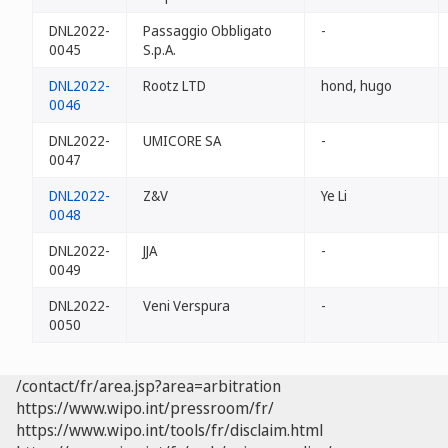
DNL2022-
Passaggio Obbligato
-
0045
S.p.A.
DNL2022-
Rootz LTD
hond, hugo
0046
DNL2022-
UMICORE SA
-
0047
DNL2022-
Z&V
Ye Li
0048
DNL2022-
JJA
-
0049
DNL2022-
Veni Verspura
-
0050
/contact/fr/area.jsp?area=arbitration
https://www.wipo.int/pressroom/fr/
https://www.wipo.int/tools/fr/disclaim.html