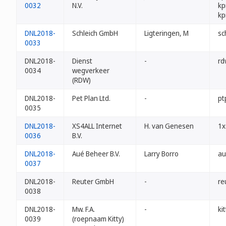
0032
N.V.
kp
kp
DNL2018-
Schleich GmbH
Ligteringen, M
sc
0033
DNL2018-
Dienst
-
rd
0034
wegverkeer
(RDW)
DNL2018-
Pet Plan Ltd.
-
pt
0035
DNL2018-
XS4ALL Internet
H. van Genesen
1x
0036
B.V.
DNL2018-
Aué Beheer B.V.
Larry Borro
au
0037
DNL2018-
Reuter GmbH
-
re
0038
DNL2018-
Mw. F.A.
-
ki
0039
(roepnaam Kitty)