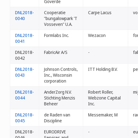
Goverde
DNL2018-
Cooperatie
Carpe Lacus
vo
0040
"bungalowpark ’T
Vosseven" U.A.
DNL2018-
Formlabs Inc.
Wezacon
fo
0041
DNL2018-
FabricAir A/S
-
fab
0042
DNL2018-
Johnson Controls,
ITT Holding B.V.
pe
0043
Inc., Wisconsin
corporation
DNL2018-
AnderZorg N.V.
Robert Roller,
mi
0044
Stichting Menzis
Webzone Capital
Beheer
Inc.
DNL2018-
de Raden van
Messemaker, M
ra
0045
Discipline
DNL2018-
EURODRIVE
-
eu
0046
Services and