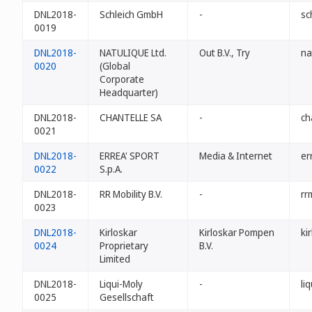
DNL2018-
Schleich GmbH
-
sc
0019
DNL2018-
NATULIQUE Ltd.
Out B.V., Try
na
0020
(Global
Corporate
Headquarter)
DNL2018-
CHANTELLE SA
-
ch
0021
DNL2018-
ERREA' SPORT
Media & Internet
er
0022
S.p.A.
DNL2018-
RR Mobility B.V.
-
rr
0023
DNL2018-
Kirloskar
Kirloskar Pompen
ki
0024
Proprietary
B.V.
Limited
DNL2018-
Liqui-Moly
-
li
0025
Gesellschaft