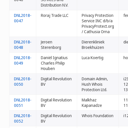
Distribution N.V.
DNL2018-
Roraj Trade LLC
Privacy Protection
fe
0047
Service INC d/b/a
PrivacyProtect.org
/ Cathusia Orna
DNL2018-
Jeroen
Dierenkliniek
di
0048
Sterenborg
Broekhuizen
DNL2018-
Daniël Ignatius
Luca Koertig
ho
0049
Charles Philip
Houben
DNL2018-
Digital Revolution
Domain Admin,
i2
0050
BV
Hush Whois
12
Protection Ltd.
13
DNL2018-
Digital Revolution
Malkhaz
11
0051
BV
Kapanadze
11
DNL2018-
Digital Revolution
Whois Foundation
i1
0052
BV