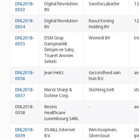
DNL2018-
Digital Revolution
Sascha Labarbe
12
0053
BV
DNL2018-
Digital Revolution
Raoul Koning
12
0054
BV
Holding BV
DNL2018-
DSM Grup
Womedi BV
tr
0055
Danişmanlık
İletişim ve Satış
Ticaret Anonim
Sirketi
DNL2018-
Jean Heitz
Gezondheid aan
ar
0056
huis B.V.
DNL2018-
Merck Sharp &
Stichting lcelt
st
0057
Dohme Corp.
DNL2018-
Besins
-
an
0058
Healthcare
Luxembourg SARL
DNL2018-
XS4ALL Internet
Wim Koopman,
cl
0059
B.V.
Silvercloud
ip