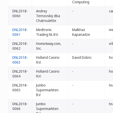
Computing
DNL2018-
Andrey
-
ca
0060
Ternovskiy dba
Chatroulette
DNL2018-
Medtronic
Malkhaz
me
0061
Trading NL B.V.
Kapanadze
DNL2018-
HomeAway.com,
-
vr
0062
Inc.
DNL2018-
Holland Casino
David Dobric
hc
0063
N.V.
DNL2018-
Holland Casino
-
ho
0064
N.V.
DNL2018-
Jumbo
-
te
0065
Supermarkten
B.V.
DNL2018-
Jumbo
-
te
0066
Supermarkten