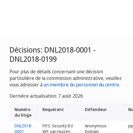
Décisions: DNL2018-0001 -
DNL2018-0199
Pour plus de détails concernant une décision
particulière de la commission administrative, veuillez
vous adresser à
un membre du personnel du centre
.
Dernière actualisation: 7 août 2026
Numéro
Requérant
Défendeur
No
du litige
DNL2018-
P.P.S. Security B.V.
Anonymous
pp
0001
W.F. van Huizen
Domain