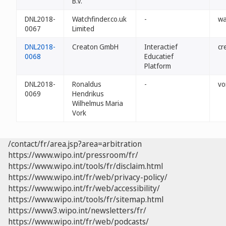
B.V.
DNL2018-
Watchfinder.co.uk
-
wa
0067
Limited
DNL2018-
Creaton GmbH
Interactief
cr
0068
Educatief
Platform
DNL2018-
Ronaldus
-
vo
0069
Hendrikus
Wilhelmus Maria
Vork
/contact/fr/area.jsp?area=arbitration
https://www.wipo.int/pressroom/fr/
https://www.wipo.int/tools/fr/disclaim.html
https://www.wipo.int/fr/web/privacy-policy/
https://www.wipo.int/fr/web/accessibility/
https://www.wipo.int/tools/fr/sitemap.html
https://www3.wipo.int/newsletters/fr/
https://www.wipo.int/fr/web/podcasts/