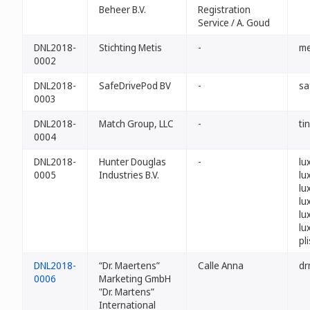
Beheer B.V.
Registration
Service / A. Goud
DNL2018-
Stichting Metis
-
me
0002
DNL2018-
SafeDrivePod BV
-
sa
0003
DNL2018-
Match Group, LLC
-
ti
0004
DNL2018-
Hunter Douglas
-
lu
0005
Industries B.V.
lu
lu
lu
lu
lu
pl
DNL2018-
“Dr. Maertens”
Calle Anna
dr
0006
Marketing GmbH
"Dr. Martens”
International