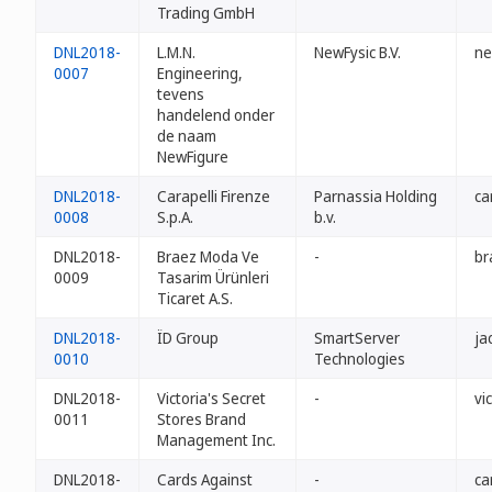
Trading GmbH
DNL2018-
L.M.N.
NewFysic B.V.
ne
0007
Engineering,
tevens
handelend onder
de naam
NewFigure
DNL2018-
Carapelli Firenze
Parnassia Holding
ca
0008
S.p.A.
b.v.
DNL2018-
Braez Moda Ve
-
br
0009
Tasarim Ürünleri
Ticaret A.S.
DNL2018-
ÏD Group
SmartServer
ja
0010
Technologies
DNL2018-
Victoria's Secret
-
vi
0011
Stores Brand
Management Inc.
DNL2018-
Cards Against
-
ca