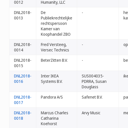
0012
Humanity, LLC
DNL2018-
De
-
he
0013
Publiekrechtelijke
ka
rechtspersoon
Kamer van
Koophandel ZBO
DNL2018-
Fred Versteeg,
-
op
0014
Versec Technics
DNL2018-
BeterZitten B.V.
-
be
0015
DNL2018-
Inter IKEA
SUS004035-
ik
0016
Systems B.V.
PDRRA, Susan
Douglass
DNL2018-
Pandora A/S
Safenet B.V.
pa
0017
DNL2018-
Marcus Charles
Arvy Music
me
0018
Catharina
Koehorst