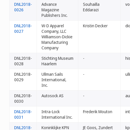
DNL2018-
Advance
Souhailla
vo
0026
Magazine
Eddarazi
Publishers Inc.
DNL2018-
W-D Apparel
Kristin Decker
di
0027
Company, LLC
Williamson-Dickie
Manufacturing
Company
DNL2018-
Stichting Museum
-
hi
0028
Haarlem
DNL2018-
Ullman Sails
-
ul
0029
International,
Inc.
DNL2018-
Autosock AS
-
au
0030
DNL2018-
Intra-Lock
Frederik Mouton
in
0031
International Inc.
DNL2018-
Koninklijke KPN
JE Goos, Zundert
kp