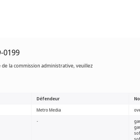
9-0199
e de la commission administrative, veuillez
Défendeur
No
Metro Media
ov
-
ga
ga
so
so