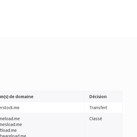
m(s) de domaine
Décision
erstock.me
Transfert
meload.me
Classé
mesload.me
ftload.me
ftwareload.me