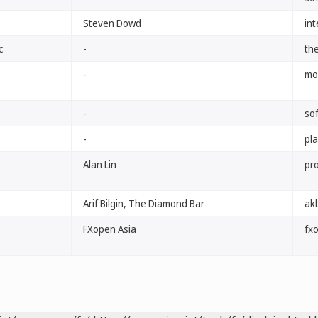
Steven Dowd
in
c
-
th
-
mo
-
so
-
pl
Alan Lin
pr
Arif Bilgin, The Diamond Bar
ak
FXopen Asia
fx