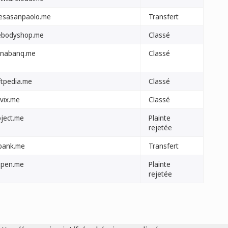
tesasanpaolo.me
Transfert
ebodyshop.me
Classé
nabanq.me
Classé
ftpedia.me
Classé
avix.me
Classé
oject.me
Plainte
rejetée
bank.me
Transfert
open.me
Plainte
rejetée