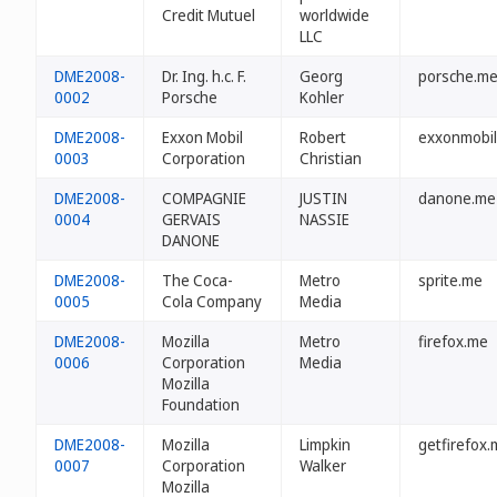
Credit Mutuel
worldwide
LLC
DME2008-
Dr. Ing. h.c. F.
Georg
porsche.m
0002
Porsche
Kohler
DME2008-
Exxon Mobil
Robert
exxonmobi
0003
Corporation
Christian
DME2008-
COMPAGNIE
JUSTIN
danone.me
0004
GERVAIS
NASSIE
DANONE
DME2008-
The Coca-
Metro
sprite.me
0005
Cola Company
Media
DME2008-
Mozilla
Metro
firefox.me
0006
Corporation
Media
Mozilla
Foundation
DME2008-
Mozilla
Limpkin
getfirefox
0007
Corporation
Walker
Mozilla