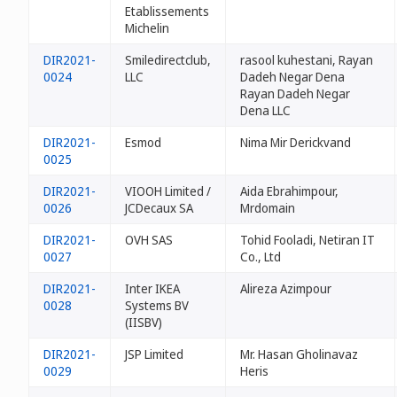
Etablissements
Michelin
DIR2021-
Smiledirectclub,
rasool kuhestani, Rayan
0024
LLC
Dadeh Negar Dena
Rayan Dadeh Negar
Dena LLC
DIR2021-
Esmod
Nima Mir Derickvand
0025
DIR2021-
VIOOH Limited /
Aida Ebrahimpour,
0026
JCDecaux SA
Mrdomain
DIR2021-
OVH SAS
Tohid Fooladi, Netiran IT
0027
Co., Ltd
DIR2021-
Inter IKEA
Alireza Azimpour
0028
Systems BV
(IISBV)
DIR2021-
JSP Limited
Mr. Hasan Gholinavaz
0029
Heris