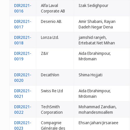
DIR2021-
Alfa Laval
Izak Sedighpour
0016
Corporate AB
DIR2021-
Desenio AB.
Amir Shabani, Rayan
0017
Dadeh Negar Dena
DIR2021-
Lonza Ltd.
jamshid ranjeh,
0018
Ertebatat Net Mihan
DIR2021-
Z&V
Aida Ebrahimpour,
0019
Mrdomain
DIR2021-
Decathlon
Shima Hojjati
0020
DIR2021-
Swiss Re Ltd
Aida Ebrahimpour,
0021
Mrdomain
DIR2021-
TechSmith
Mohammad Zandian,
0022
Corporation
mohandesmoallem
DIR2021-
Compagnie
Ehsan Jahani Jirsaraee
0023
Générale des