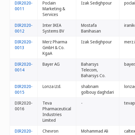
DIR2020-
Poclain
Izak Sedighpour
poclai
0011
Marketing &
Services
DIR2020-
Inter IKEA
Mostafa
iranik
0012
Systems BV
Banihasan
DIR2020-
Merz Pharma
Izak Sedighpour
merz.i
0013
GmbH & Co.
KgaA
DIR2020-
Bayer AG
Baharsys
bayer.
0014
Telecom,
Baharsys Co.
DIR2020-
Lonza Ltd.
shabnam
lonza
0015
golbouy daghdari
DIR2020-
Teva
-
tevap
0016
Pharmaceutical
Industries
Limited
DIR2020-
Chevron
Mohammad Ali
caltex