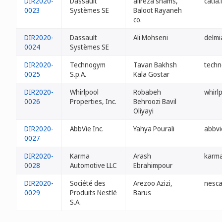
DIR2020-
Dassault
alireza shams,
catia.i
0023
Systèmes SE
Baloot Rayaneh
co.
DIR2020-
Dassault
Ali Mohseni
delmia
0024
Systèmes SE
DIR2020-
Technogym
Tavan Bakhsh
techn
0025
S.p.A.
Kala Gostar
DIR2020-
Whirlpool
Robabeh
whirlp
0026
Properties, Inc.
Behroozi Bavil
Oliyayi
DIR2020-
AbbVie Inc.
Yahya Pourali
abbvie
0027
DIR2020-
Karma
Arash
karma
0028
Automotive LLC
Ebrahimpour
DIR2020-
Société des
Arezoo Azizi,
nesca
0029
Produits Nestlé
Barus
S.A.