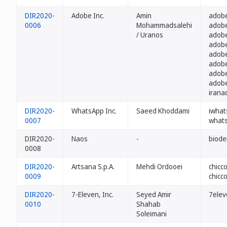
DIR2020-
Adobe Inc.
Amin
adobe
0006
Mohammadsalehi
adobe
/ Uranos
adobe
adobe
adobe
adobe
adobe
adobe
irana
DIR2020-
WhatsApp Inc.
Saeed Khoddami
iwhat
0007
whats
DIR2020-
Naos
-
biode
0008
DIR2020-
Artsana S.p.A.
Mehdi Ordooei
chicco
0009
chicc
DIR2020-
7-Eleven, Inc.
Seyed Amir
7elev
0010
Shahab
Soleimani