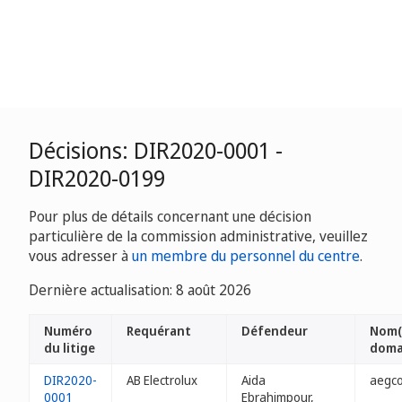
Décisions: DIR2020-0001 -
DIR2020-0199
Pour plus de détails concernant une décision
particulière de la commission administrative, veuillez
vous adresser à
un membre du personnel du centre
.
Dernière actualisation: 8 août 2026
Numéro
Requérant
Défendeur
Nom(
du litige
doma
DIR2020-
AB Electrolux
Aida
aegco
0001
Ebrahimpour,