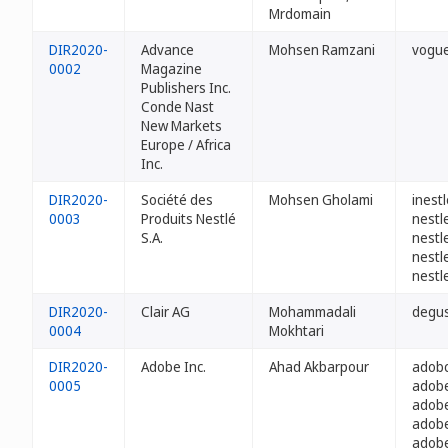
Mrdomain
DIR2020-
Advance
Mohsen Ramzani
vogue
0002
Magazine
Publishers Inc.
Conde Nast
New Markets
Europe / Africa
Inc.
DIR2020-
Société des
Mohsen Gholami
inestl
0003
Produits Nestlé
nestle
S.A.
nestle
nestl
nestl
DIR2020-
Clair AG
Mohammadali
degus
0004
Mokhtari
DIR2020-
Adobe Inc.
Ahad Akbarpour
adobc
0005
adobe
adobe
adobe
adobe