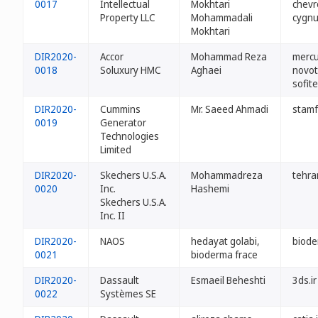
0017
Intellectual
Mokhtari
chevr
Property LLC
Mohammadali
cygnu
Mokhtari
DIR2020-
Accor
Mohammad Reza
mercu
0018
Soluxury HMC
Aghaei
novote
sofite
DIR2020-
Cummins
Mr. Saeed Ahmadi
stamf
0019
Generator
Technologies
Limited
DIR2020-
Skechers U.S.A.
Mohammadreza
tehra
0020
Inc.
Hashemi
Skechers U.S.A.
Inc. II
DIR2020-
NAOS
hedayat golabi,
biode
0021
bioderma frace
DIR2020-
Dassault
Esmaeil Beheshti
3ds.ir
0022
Systèmes SE