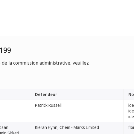
0199
e de la commission administrative, veuillez
Défendeur
No
Patrick Russell
ide
ide
ide
Kosan
Kieran Flynn, Chem - Marks Limited
flo
min Sirketi