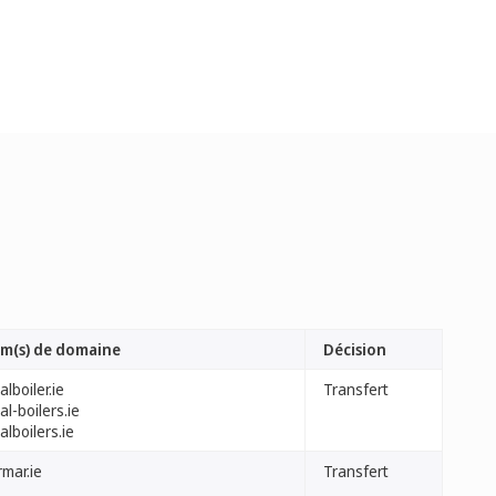
m(s) de domaine
Décision
alboiler.ie
Transfert
al-boilers.ie
alboilers.ie
rmar.ie
Transfert