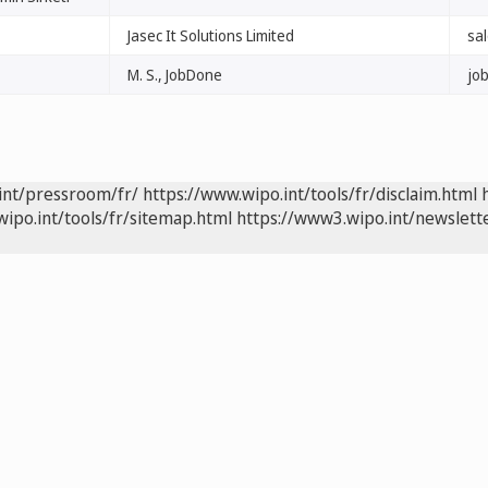
Jasec It Solutions Limited
sa
M. S., JobDone
job
int/pressroom/fr/
https://www.wipo.int/tools/fr/disclaim.html
wipo.int/tools/fr/sitemap.html
https://www3.wipo.int/newslette