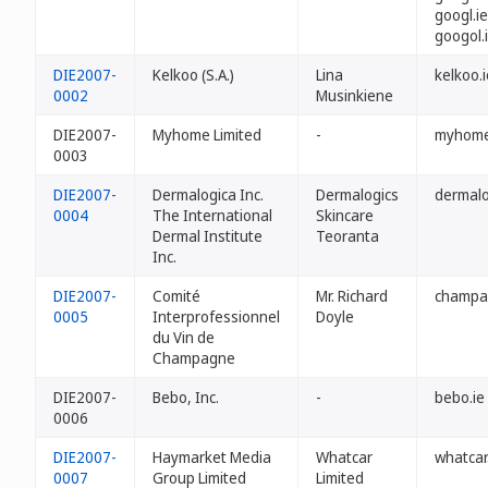
googl.ie
googol.
DIE2007-
Kelkoo (S.A.)
Lina
kelkoo.i
0002
Musinkiene
DIE2007-
Myhome Limited
-
myhome
0003
DIE2007-
Dermalogica Inc.
Dermalogics
dermalo
0004
The International
Skincare
Dermal Institute
Teoranta
Inc.
DIE2007-
Comité
Mr. Richard
champa
0005
Interprofessionnel
Doyle
du Vin de
Champagne
DIE2007-
Bebo, Inc.
-
bebo.ie
0006
DIE2007-
Haymarket Media
Whatcar
whatcar
0007
Group Limited
Limited