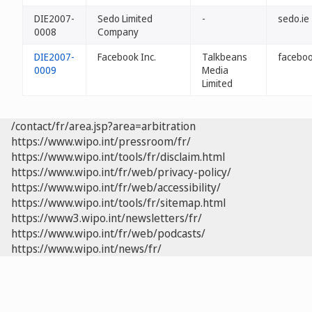
DIE2007-
Sedo Limited
-
sedo.ie
0008
Company
DIE2007-
Facebook Inc.
Talkbeans
faceboo
0009
Media
Limited
/contact/fr/area.jsp?area=arbitration
https://www.wipo.int/pressroom/fr/
https://www.wipo.int/tools/fr/disclaim.html
https://www.wipo.int/fr/web/privacy-policy/
https://www.wipo.int/fr/web/accessibility/
https://www.wipo.int/tools/fr/sitemap.html
https://www3.wipo.int/newsletters/fr/
https://www.wipo.int/fr/web/podcasts/
https://www.wipo.int/news/fr/