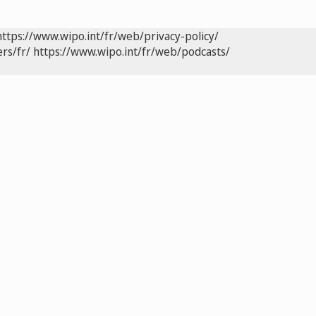
https://www.wipo.int/fr/web/privacy-policy/
rs/fr/
https://www.wipo.int/fr/web/podcasts/