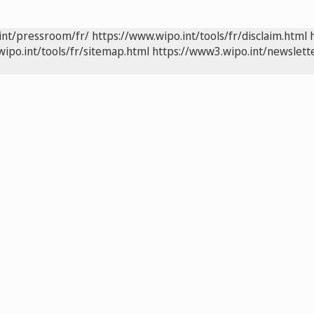
int/pressroom/fr/
https://www.wipo.int/tools/fr/disclaim.html
wipo.int/tools/fr/sitemap.html
https://www3.wipo.int/newslette