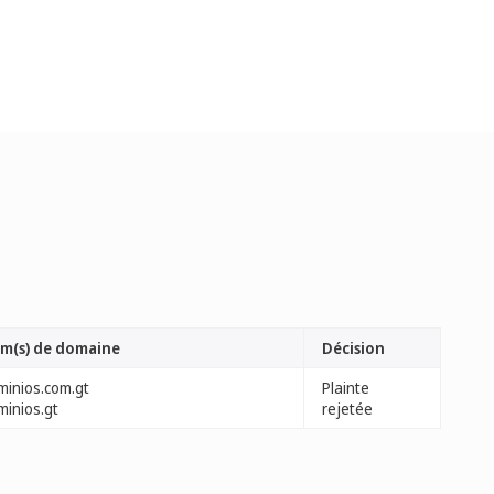
m(s) de domaine
Décision
minios.com.gt
Plainte
minios.gt
rejetée