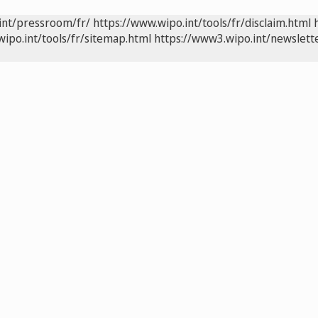
int/pressroom/fr/
https://www.wipo.int/tools/fr/disclaim.html
wipo.int/tools/fr/sitemap.html
https://www3.wipo.int/newslette