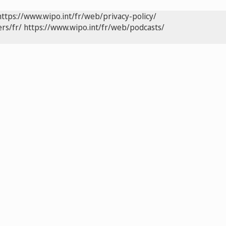
https://www.wipo.int/fr/web/privacy-policy/
rs/fr/
https://www.wipo.int/fr/web/podcasts/