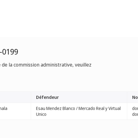
-0199
e de la commission administrative, veuillez
Défendeur
No
mala
Esau Mendez Blanco / Mercado Real y Virtual
do
Unico
do