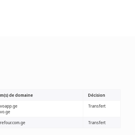
m(s) de domaine
Décision
ovoapp.ge
Transfert
ovo.ge
rrefour.com.ge
Transfert