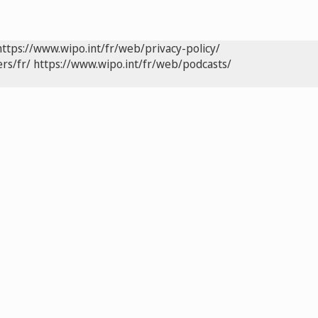
https://www.wipo.int/fr/web/privacy-policy/
rs/fr/
https://www.wipo.int/fr/web/podcasts/