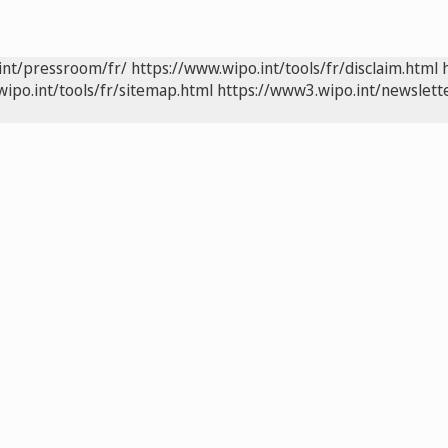
int/pressroom/fr/
https://www.wipo.int/tools/fr/disclaim.html
wipo.int/tools/fr/sitemap.html
https://www3.wipo.int/newslette