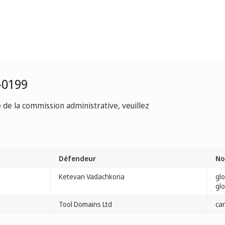
-0199
e de la commission administrative, veuillez
Défendeur
No
Ketevan Vadachkoria
gl
gl
Tool Domains Ltd
ca