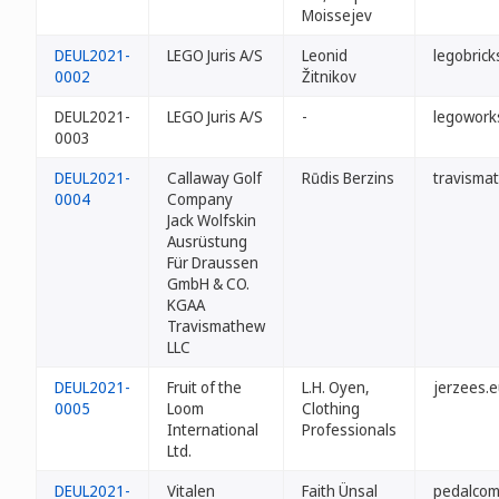
Moissejev
DEUL2021-
LEGO Juris A/S
Leonid
legobrick
0002
Žitnikov
DEUL2021-
LEGO Juris A/S
-
legowork
0003
DEUL2021-
Callaway Golf
Rūdis Berzins
travisma
0004
Company
Jack Wolfskin
Ausrüstung
Für Draussen
GmbH & CO.
KGAA
Travismathew
LLC
DEUL2021-
Fruit of the
L.H. Oyen,
jerzees.
0005
Loom
Clothing
International
Professionals
Ltd.
DEUL2021-
Vitalen
Faith Ünsal
pedalcom