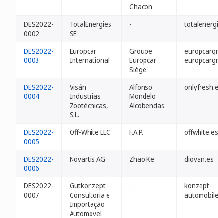
Chacon
DES2022-
TotalEnergies
-
totalenergi
0002
SE
DES2022-
Europcar
Groupe
europcarg
0003
International
Europcar
europcarg
Siège
DES2022-
Visán
Alfonso
onlyfresh.
0004
Industrias
Mondelo
Zootécnicas,
Alcobendas
S.L.
DES2022-
Off-White LLC
F.A.P.
offwhite.es
0005
DES2022-
Novartis AG
Zhao Ke
diovan.es
0006
DES2022-
Gutkonzept -
-
konzept-
0007
Consultoria e
automobile
Importação
Automóvel