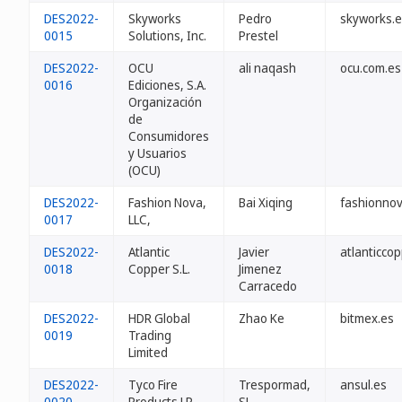
DES2022-
Skyworks
Pedro
skyworks.
0015
Solutions, Inc.
Prestel
DES2022-
OCU
ali naqash
ocu.com.es
0016
Ediciones, S.A.
Organización
de
Consumidores
y Usuarios
(OCU)
DES2022-
Fashion Nova,
Bai Xiqing
fashionnov
0017
LLC,
DES2022-
Atlantic
Javier
atlanticcop
0018
Copper S.L.
Jimenez
Carracedo
DES2022-
HDR Global
Zhao Ke
bitmex.es
0019
Trading
Limited
DES2022-
Tyco Fire
Trespormad,
ansul.es
0020
Products LP
SL