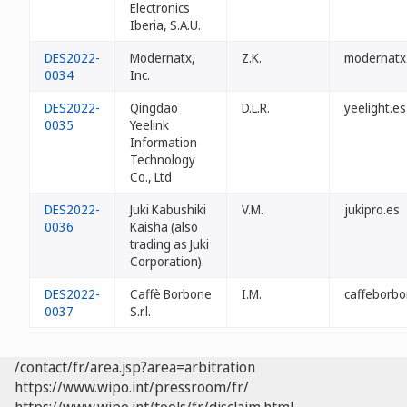
Electronics
Iberia, S.A.U.
DES2022-
Modernatx,
Z.K.
modernatx
0034
Inc.
DES2022-
Qingdao
D.L.R.
yeelight.es
0035
Yeelink
Information
Technology
Co., Ltd
DES2022-
Juki Kabushiki
V.M.
jukipro.es
0036
Kaisha (also
trading as Juki
Corporation).
DES2022-
Caffè Borbone
I.M.
caffeborbo
0037
S.r.l.
/contact/fr/area.jsp?area=arbitration
https://www.wipo.int/pressroom/fr/