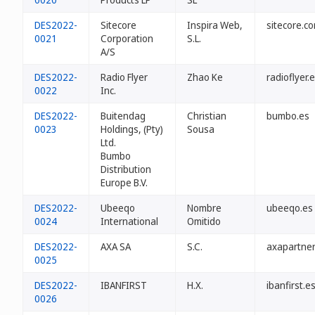
DES2022-
Sitecore
Inspira Web,
sitecore.c
0021
Corporation
S.L.
A/S
DES2022-
Radio Flyer
Zhao Ke
radioflyer.
0022
Inc.
DES2022-
Buitendag
Christian
bumbo.es
0023
Holdings, (Pty)
Sousa
Ltd.
Bumbo
Distribution
Europe B.V.
DES2022-
Ubeeqo
Nombre
ubeeqo.es
0024
International
Omitido
DES2022-
AXA SA
S.C.
axapartner
0025
DES2022-
IBANFIRST
H.X.
ibanfirst.e
0026