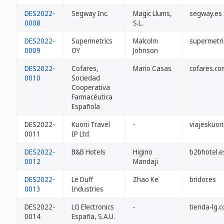
DES2022-
Segway Inc.
Magic Llums,
segway.es
0008
S.L.
DES2022-
Supermetrics
Malcolm
supermetri
0009
OY
Johnson
DES2022-
Cofares,
Mario Casas
cofares.co
0010
Sociedad
Cooperativa
Farmacéutica
Española
DES2022-
Kuoni Travel
-
viajeskuon
0011
IP Ltd
DES2022-
B&B Hotels
Higino
b2bhotel.e
0012
Mandaji
DES2022-
Le Duff
Zhao Ke
bridor.es
0013
Industries
DES2022-
LG Electronics
-
tienda-lg.
0014
España, S.A.U.