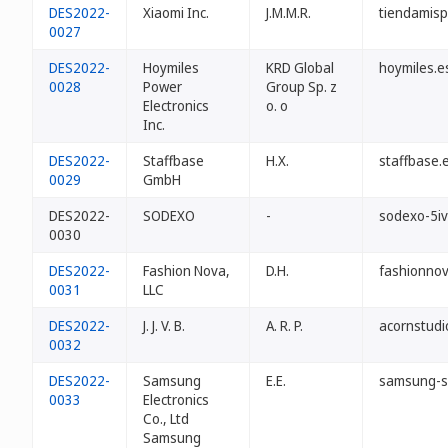
DES2022-
Xiaomi Inc.
J.M.M.R.
tiendamisp
0027
DES2022-
Hoymiles
KRD Global
hoymiles.e
0028
Power
Group Sp. z
Electronics
o. o
Inc.
DES2022-
Staffbase
H.X.
staffbase.
0029
GmbH
DES2022-
SODEXO
-
sodexo-5iv
0030
DES2022-
Fashion Nova,
D.H.
fashionnov
0031
LLC
DES2022-
J. J. V. B.
A. R. P.
acornstudi
0032
DES2022-
Samsung
E.E.
samsung-se
0033
Electronics
Co., Ltd
Samsung