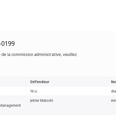
-0199
e de la commission administrative, veuillez
Défendeur
No
Ye Li
di
Jetmir Matoshi
im
ty Management