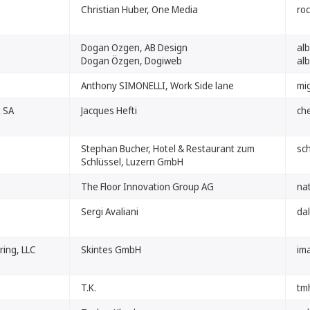
Christian Huber, One Media
ro
Dogan Ozgen, AB Design
alb
Dogan Özgen, Dogiweb
alb
Anthony SIMONELLI, Work Side lane
mi
 SA
Jacques Hefti
ch
Stephan Bucher, Hotel & Restaurant zum
sch
Schlüssel, Luzern GmbH
The Floor Innovation Group AG
nat
Sergi Avaliani
dal
ing, LLC
Skintes GmbH
im
T.K.
tm