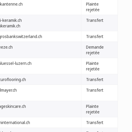
ckantenne.ch
Plainte
rejetée
i-keramik.ch
Transfert
ikeramik.ch
grosbankswitzerland.ch
Transfert
eeze.ch
Demande
rejetée
luessel-luzern.ch
Plainte
rejetée
uroflooring.ch
Transfert
lmayer.ch
Transfert
ageskincare.ch
Plainte
rejetée
hinternational.ch
Transfert