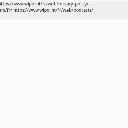
https://www.wipo.int/fr/web/privacy-policy/
rs/fr/
https://www.wipo.int/fr/web/podcasts/