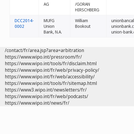
AG
/GORAN
HIRSCHBERG
DCC2014-
MUFG
William
unionbancal
0002
Union
Bookout
unionbank.c
Bank, N.A.
union-bank.
/contact/fr/area.jsp?area=arbitration
https://www.wipo.int/pressroom/fr/
https://www.wipo.int/tools/fr/disclaim.html
https://www.wipo.int/fr/web/privacy-policy/
https://www.wipo.int/fr/web/accessibility/
https://www.wipo.int/tools/fr/sitemap.html
https://www3.wipo.int/newsletters/fr/
https://www.wipo.int/fr/web/podcasts/
https://www.wipo.int/news/fr/