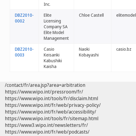
Inc.
DBZ2010-
Elite
Chloe Castell
elitemodel
0002
Licensing
Company SA
Elite Model
Management
DBZ2010-
Casio
Naoki
casio.bz
0003
Keisanki
Kobayashi
Kabushiki
Kaisha
/contact/fr/area.jsp?area=arbitration
https://www.wipo.int/pressroom/fr/
https://www.wipo.int/tools/fr/disclaim.html
https://www.wipo.int/fr/web/privacy-policy/
https://www.wipo.int/fr/web/accessibility/
https://www.wipo.int/tools/fr/sitemap.html
https://www3.wipo.int/newsletters/fr/
https://www.wipo.int/fr/web/podcasts/