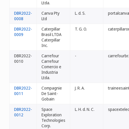
Ltda.
DBR2022-
Canva Pty
L. d. S.
portalcanva
0008
Ltd
DBR2022-
Caterpillar
T. G. O.
caterpillaro
0009
Brasil LTDA
Caterpillar
Inc.
DBR2022-
Carrefour
-
carrefourbr
0010
Carrefour
Comercio e
Industria
Ltda.
DBR2022-
Compagnie
J. R. A.
traineesain
0011
De Saint-
Gobain
DBR2022-
Space
L. H. d. N. C.
spacextele
0012
Exploration
Technologies
Corp.