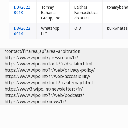
DBR2022-
Tommy
Belcher
tommybaha
0013
Bahama
Farmacêutica
Group, Inc.
do Brasil
DBR2022-
WhatsApp
O. B.
bulkwhatsa
0014
LLC
/contact/fr/area.jsp?area=arbitration
https://www.wipo.int/pressroom/fr/
https://www.wipo.int/tools/fr/disclaim.html
https://www.wipo.int/fr/web/privacy-policy/
https://www.wipo.int/fr/web/accessibility/
https://www.wipo.int/tools/fr/sitemap.html
https://www3.wipo.int/newsletters/fr/
https://www.wipo.int/fr/web/podcasts/
https://www.wipo.int/news/fr/