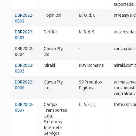
suportedell
DBR2022-
Hopin Ltd
M. O. d. C.
streamyard
0002
DBR2022-
Dell Inc.
N. B. d. S.
autorizadad
0003
DBR2022-
Canva Pty
-
canva.com.
0004
Ltd
DBR2022-
Mirakl
PDV Domains
mirakl.com.
0005
DBR2022-
Canva Pty
99 Produtos
animacanva
0006
Ltd
Digitais
canvamaste
centralcanv
DBR2022-
Cargox
C. A. E. J. J.
frete.com.b
0007
Transportes
Ltda.
Fretebras
Internet E
Serviços