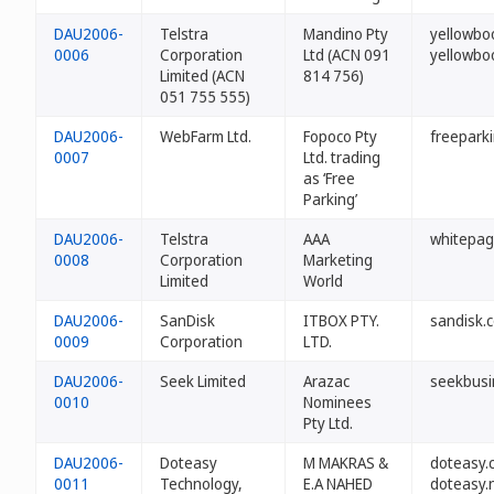
DAU2006-
Telstra
Mandino Pty
yellowbo
0006
Corporation
Ltd (ACN 091
yellowbo
Limited (ACN
814 756)
051 755 555)
DAU2006-
WebFarm Ltd.
Fopoco Pty
freepark
0007
Ltd. trading
as ‘Free
Parking’
DAU2006-
Telstra
AAA
whitepag
0008
Corporation
Marketing
Limited
World
DAU2006-
SanDisk
ITBOX PTY.
sandisk.
0009
Corporation
LTD.
DAU2006-
Seek Limited
Arazac
seekbusi
0010
Nominees
Pty Ltd.
DAU2006-
Doteasy
M MAKRAS &
doteasy.
0011
Technology,
E.A NAHED
doteasy.