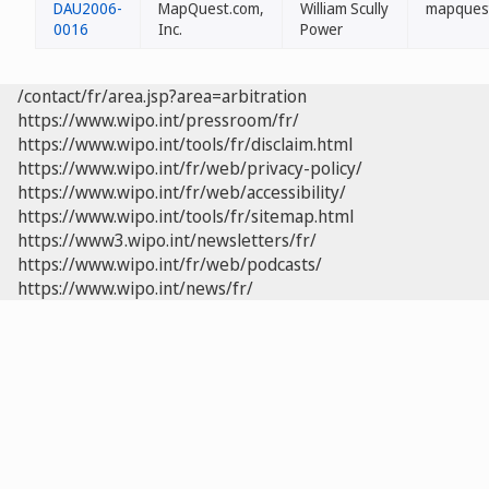
DAU2006-
MapQuest.com,
William Scully
mapques
0016
Inc.
Power
/contact/fr/area.jsp?area=arbitration
https://www.wipo.int/pressroom/fr/
https://www.wipo.int/tools/fr/disclaim.html
https://www.wipo.int/fr/web/privacy-policy/
https://www.wipo.int/fr/web/accessibility/
https://www.wipo.int/tools/fr/sitemap.html
https://www3.wipo.int/newsletters/fr/
https://www.wipo.int/fr/web/podcasts/
https://www.wipo.int/news/fr/