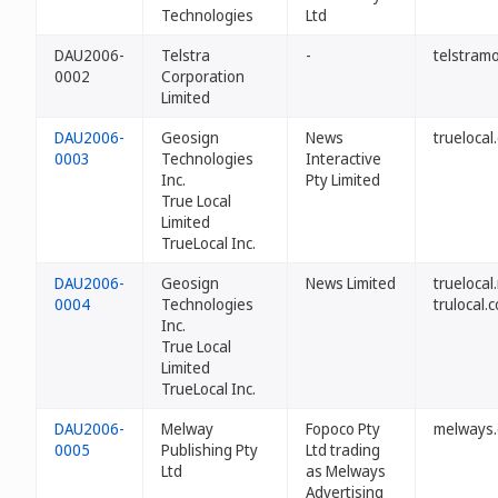
Technologies
Ltd
DAU2006-
Telstra
-
telstram
0002
Corporation
Limited
DAU2006-
Geosign
News
truelocal
0003
Technologies
Interactive
Inc.
Pty Limited
True Local
Limited
TrueLocal Inc.
DAU2006-
Geosign
News Limited
truelocal
0004
Technologies
trulocal.
Inc.
True Local
Limited
TrueLocal Inc.
DAU2006-
Melway
Fopoco Pty
melways.
0005
Publishing Pty
Ltd trading
Ltd
as Melways
Advertising