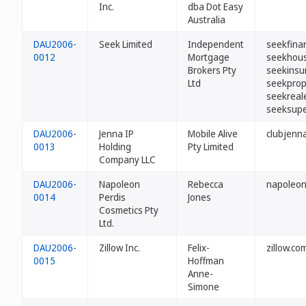
Inc.
dba Dot Easy
Australia
DAU2006-
Seek Limited
Independent
seekfina
0012
Mortgage
seekhous
Brokers Pty
seekinsu
Ltd
seekprop
seekreal
seeksupe
DAU2006-
Jenna IP
Mobile Alive
clubjenn
0013
Holding
Pty Limited
Company LLC
DAU2006-
Napoleon
Rebecca
napoleon
0014
Perdis
Jones
Cosmetics Pty
Ltd.
DAU2006-
Zillow Inc.
Felix-
zillow.co
0015
Hoffman
Anne-
Simone