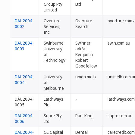
Group Pty
Ltd
Limited
DAU2004-
Overture
Overture
overture.com.
0002
Services,
Search
Inc.
DAU2004-
Swinburne
Swinner
swin.com.au
0003
University
a/k/a
of
Benjamin
Technology
Robert
Goodfellow
DAU2004-
University
union melb
unimelb.com.a
0004
of
Melbourne
DAU2004-
Latchways
-
latchways.com
0005
Plc
DAU2004-
Supre Pty
Paul King
supre.com.au
0006
Ltd
DAU2004-
GE Capital
Dental
carecredit.com