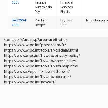
0007
Finance
Financial
Australasia
Services
Pty
Pty Ltd
DAU2004-
Produits
Lay Tee
lampeberger.c
0008
Berger
Ong
/contact/fr/area.jsp?area=arbitration
https://www.wipo.int/pressroom/fr/
https://www.wipo.int/tools/fr/disclaim.html
https://www.wipo.int/fr/web/privacy-policy/
https://www.wipo.int/fr/web/accessibility/
https://www.wipo.int/tools/fr/sitemap.html
https://www3.wipo.int/newsletters/fr/
https://www.wipo.int/fr/web/podcasts/
https://www.wipo.int/news/fr/