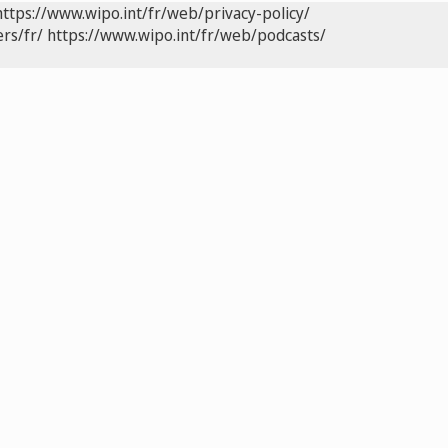
https://www.wipo.int/fr/web/privacy-policy/
rs/fr/
https://www.wipo.int/fr/web/podcasts/