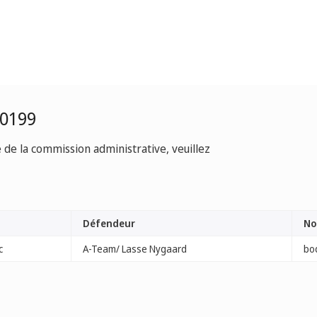
-0199
e de la commission administrative, veuillez
Défendeur
No
c
A-Team/ Lasse Nygaard
bo