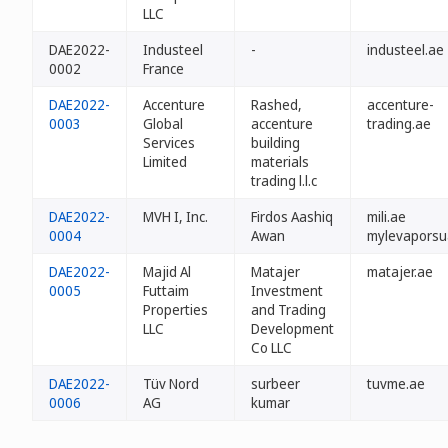
LLC
DAE2022-
Industeel
-
industeel.ae
0002
France
DAE2022-
Accenture
Rashed,
accenture-
0003
Global
accenture
trading.ae
Services
building
Limited
materials
trading l.l.c
DAE2022-
MVH I, Inc.
Firdos Aashiq
mili.ae
0004
Awan
mylevaporsu
DAE2022-
Majid Al
Matajer
matajer.ae
0005
Futtaim
Investment
Properties
and Trading
LLC
Development
Co LLC
DAE2022-
Tüv Nord
surbeer
tuvme.ae
0006
AG
kumar