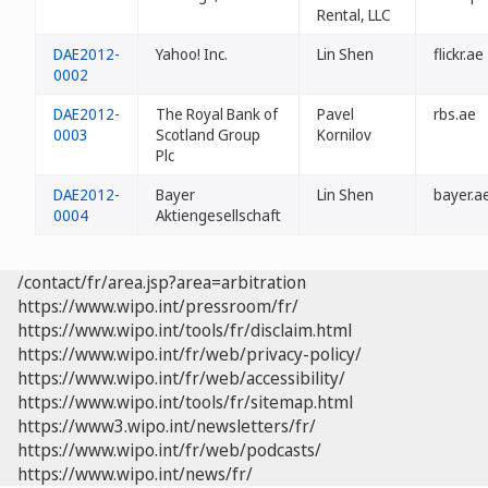
Rental, LLC
DAE2012-
Yahoo! Inc.
Lin Shen
flickr.ae
0002
DAE2012-
The Royal Bank of
Pavel
rbs.ae
0003
Scotland Group
Kornilov
Plc
DAE2012-
Bayer
Lin Shen
bayer.a
0004
Aktiengesellschaft
/contact/fr/area.jsp?area=arbitration
https://www.wipo.int/pressroom/fr/
https://www.wipo.int/tools/fr/disclaim.html
https://www.wipo.int/fr/web/privacy-policy/
https://www.wipo.int/fr/web/accessibility/
https://www.wipo.int/tools/fr/sitemap.html
https://www3.wipo.int/newsletters/fr/
https://www.wipo.int/fr/web/podcasts/
https://www.wipo.int/news/fr/