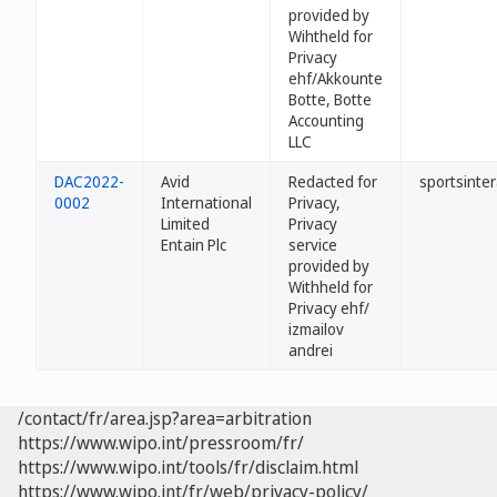
provided by
Wihtheld for
Privacy
ehf/Akkounte
Botte, Botte
Accounting
LLC
DAC2022-
Avid
Redacted for
sportsinter
0002
International
Privacy,
Limited
Privacy
Entain Plc
service
provided by
Withheld for
Privacy ehf/
izmailov
andrei
/contact/fr/area.jsp?area=arbitration
https://www.wipo.int/pressroom/fr/
https://www.wipo.int/tools/fr/disclaim.html
https://www.wipo.int/fr/web/privacy-policy/