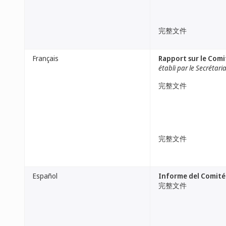
完整文件
Français
Rapport sur le Comi
établi par le Secrétari
完整文件
完整文件
Español
Informe del Comité
完整文件