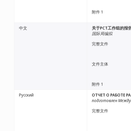
附件 1
中文
关于PCT工作组的报
国际局编拟
完整文件
文件主体
附件 1
Русский
ОТЧЕТ О РАБОТЕ Р
подготовлен Межд
完整文件