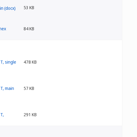
53 KB
84 KB
478 KB
57 KB
291 KB