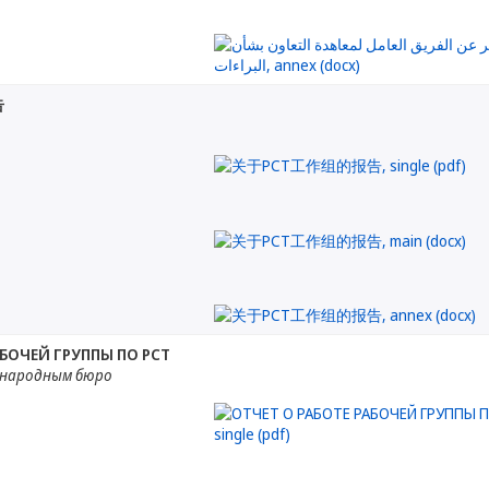
告
АБОЧЕЙ ГРУППЫ ПО PCT
ународным бюро