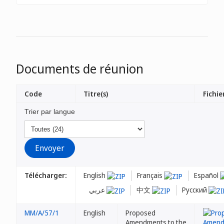
Documents de réunion
Code
Titre(s)
Fichier
Trier par langue
Télécharger:
English
Français
Español
عربي
中文
Русский
MM/A/57/1
English
Proposed
Amendments to the