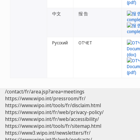
中文
报 告
Русский
ОТЧЕТ
/contact/fr/area.jsp?area=meetings
https://www.wipo.int/pressroom/fr/
https://www.wipo.int/tools/fr/disclaim.html
https://www.wipo.int/fr/web/privacy-policy/
https://www.wipo.int/fr/web/accessibility/
https://www.wipo.int/tools/fr/sitemap.html
https://www3.wipo.int/newsletters/fr/
https://www.wipo.int/fr/web/podcasts/