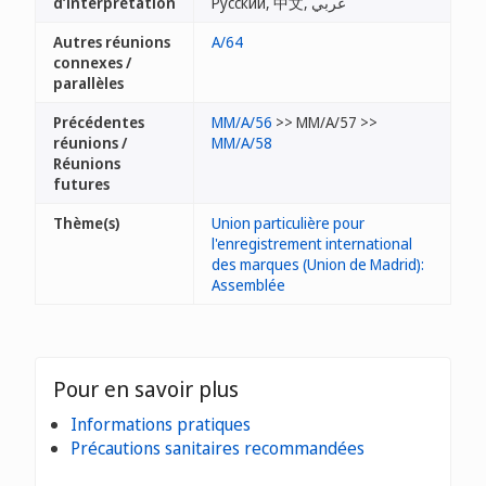
d’interprétation
Русский, 中文, عربي
Autres réunions
A/64
connexes /
parallèles
Précédentes
MM/A/56
>> MM/A/57 >>
réunions /
MM/A/58
Réunions
futures
Thème(s)
Union particulière pour
l'enregistrement international
des marques (Union de Madrid):
Assemblée
Pour en savoir plus
Informations pratiques
Précautions sanitaires recommandées