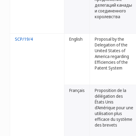
делегаций канады
и соединенного
королевства
SCP/19/4
English
Proposal by the
Delegation of the
United States of
America regarding
Efficiencies of the
Patent System
Français
Proposition de la
délégation des
États Unis
d’Amérique pour une
utilisation plus
efficace du système
des brevets