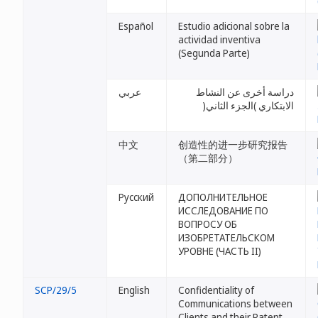
Español
Estudio adicional sobre la
actividad inventiva
(Segunda Parte)
دراسة أخرى عن النشاط
عربي
الابتكاري )الجزء الثاني(
中文
创造性的进一步研究报告
（第二部分）
Русский
ДОПОЛНИТЕЛЬНОЕ
ИССЛЕДОВАНИЕ ПО
ВОПРОСУ ОБ
ИЗОБРЕТАТЕЛЬСКОМ
УРОВНЕ (ЧАСТЬ II)
SCP/29/5
English
Confidentiality of
Communications between
Clients and their Patent