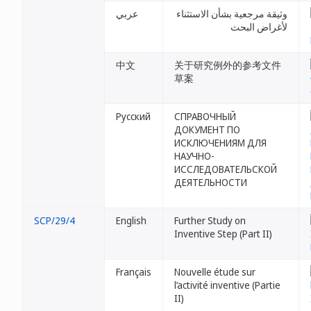
وثيقة مرجعية بشأن الاستثناء
عربي
لأغراض البحث
中文
关于研究例外的参考文件
草案
Русский
СПРАВОЧНЫЙ
ДОКУМЕНТ ПО
ИСКЛЮЧЕНИЯМ ДЛЯ
НАУЧНО-
ИССЛЕДОВАТЕЛЬСКОЙ
ДЕЯТЕЛЬНОСТИ
SCP/29/4
English
Further Study on
Inventive Step (Part II)
Français
Nouvelle étude sur
l’activité inventive (Partie
II)