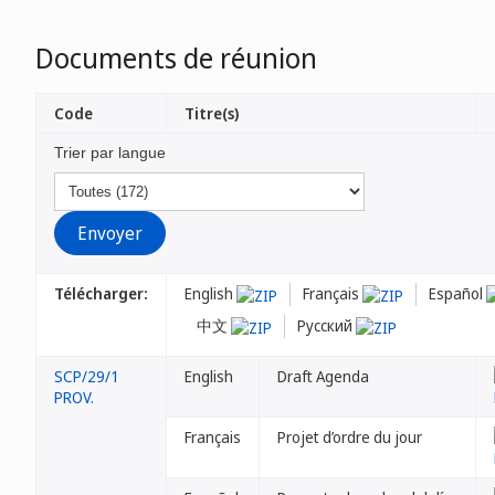
Documents de réunion
Code
Titre(s)
Trier par langue
Télécharger:
English
Français
Español
中文
Русский
SCP/29/1
English
Draft Agenda
PROV.
Français
Projet d’ordre du jour