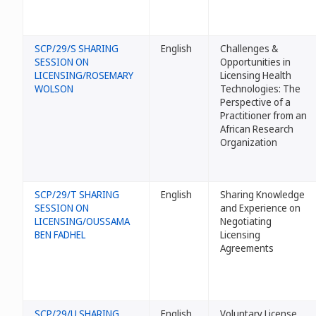
SCP/29/S SHARING
English
Challenges &
SESSION ON
Opportunities in
LICENSING/ROSEMARY
Licensing Health
WOLSON
Technologies: The
Perspective of a
Practitioner from an
African Research
Organization
SCP/29/T SHARING
English
Sharing Knowledge
SESSION ON
and Experience on
LICENSING/OUSSAMA
Negotiating
BEN FADHEL
Licensing
Agreements
SCP/29/U SHARING
English
Voluntary License