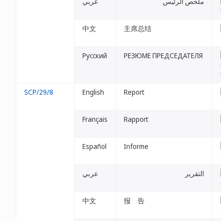
ملخص الرئيس
عربي
中文
主席总结
Русский
РЕЗЮМЕ ПРЕДСЕДАТЕЛЯ
SCP/29/8
English
Report
Français
Rapport
Español
Informe
التقرير
عربي
中文
报 告