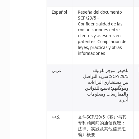
Español
Reseña del documento
SCP/29/5 –
Confidencialidad de las
comunicaciones entre
clientes y asesores en
patentes: Compilación de
leyes, prácticas y otras
informaciones
تلخيص موجز للوثيقة
عربي
SCP/29/5: سرية التواصل
بين مستشاري البراءات
وموكِّليهم: تجميع للقوانين
والممارسات ومعلومات
أخرى
中文
文件SCP/29/5《客户与其
专利顾问间的通信保密：
法律、实践及其他信息汇
编》概要