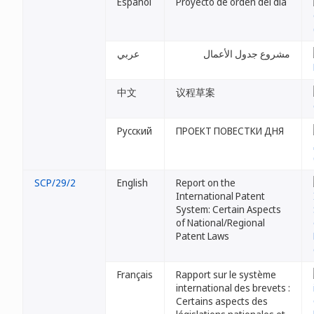
Español
Proyecto de orden del día
مشروع جدول الأعمال
عربي
中文
议程草案
Русский
ПРОЕКТ ПОВЕСТКИ ДНЯ
SCP/29/2
English
Report on the
International Patent
System: Certain Aspects
of National/Regional
Patent Laws
Français
Rapport sur le système
international des brevets :
Certains aspects des