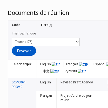
Documents de réunion
Code
Titre(s)
Trier par langue
Télécharger:
English
Français
Español
中文
Русский
SCP/30/1
English
Revised Draft Agenda
PROV.2
Français
Projet d’ordre du jour
révisé