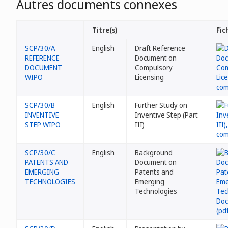
Autres documents connexes
Titre(s)
Fic
SCP/30/A
English
Draft Reference
REFERENCE
Document on
DOCUMENT
Compulsory
WIPO
Licensing
SCP/30/B
English
Further Study on
INVENTIVE
Inventive Step (Part
STEP WIPO
III)
SCP/30/C
English
Background
PATENTS AND
Document on
EMERGING
Patents and
TECHNOLOGIES
Emerging
Technologies