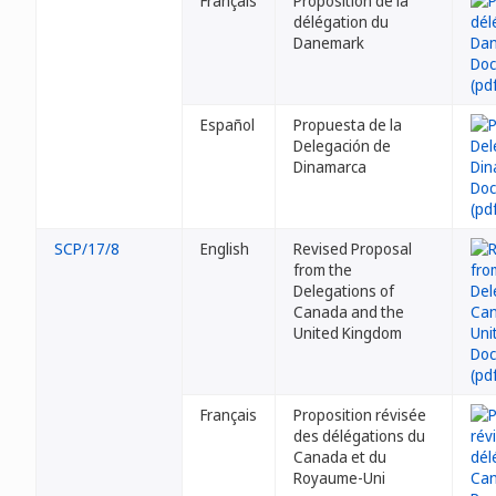
Français
Proposition de la
délégation du
Danemark
Español
Propuesta de la
Delegación de
Dinamarca
SCP/17/8
English
Revised Proposal
from the
Delegations of
Canada and the
United Kingdom
Français
Proposition révisée
des délégations du
Canada et du
Royaume-Uni