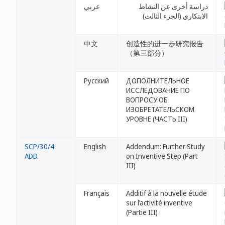
دراسة أخرى عن النشاط
عربي
الابتكاري (الجزء الثالث)
中文
创造性的进一步研究报告
（第三部分）
Русский
ДОПОЛНИТЕЛЬНОЕ
ИССЛЕДОВАНИЕ ПО
ВОПРОСУ ОБ
ИЗОБРЕТАТЕЛЬСКОМ
УРОВНЕ (ЧАСТЬ III)
SCP/30/4
English
Addendum: Further Study
ADD.
on Inventive Step (Part
III)
Français
Additif à la nouvelle étude
sur l’activité inventive
(Partie III)