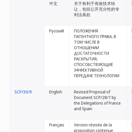
中文
关于有利于有效技术转
让，包括公开充分性的专
利法条款
Русский
ПОЛОЖЕНИЯ
ПАТЕНТНОГО ПРАВА, В
ТОМ ЧИСЛЕ В
ОТНОШЕНИИ
ДОСТАТОЧНОСТИ
РАСКРЫТИЯ,
СПОСОБСТВУЮЩИЕ
ЭФФЕКТИВНОЙ
ПЕРЕДАЧЕ ТЕХНОЛОГИИ
SCP/30/9
English
Revised Proposal of
Document SCP/28/7 by
the Delegations of France
and Spain
Français
Version révisée de la
proposition contenue