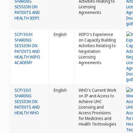
SHARING
Activities relating to
SESSION ON
Licensing
PATENTS AND
Agreements
HEALTH IEEPI
SCP/30/H
English
WIPO's Experience
SHARING
on Capacity Building
SESSION ON
Activities Relating to
PATENTS AND
Negotiation
HEALTH WIPO
Licensing
ACADEMY
Agreements
SCP/30/I
English
WHO's Current Work
SHARING
on IP and Access to
SESSION ON
Achieve UHC
PATENTS AND
Licensing and
HEALTH WHO
Access Provisions
for Medicines and
Health Technologies