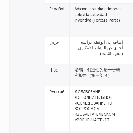
Español
Adición: estudio adicional
sobre la actividad
inventiva (Tercera Parte)
إضافة إلى الوثيقة: دراسة
عربي
أخرى عن النشاط الابتكاري
(الجزء الثالث)
中文
增编：创造性的进一步研
究报告（第三部分）
Русский
ДОБАВЛЕНИЕ:
ДОПОЛНИТЕЛЬНОЕ
ИССЛЕДОВАНИЕ ПО
ВОПРОСУ ОБ
ИЗОБРЕТАТЕЛЬСКОМ
УРОВНЕ (ЧАСТЬ III)