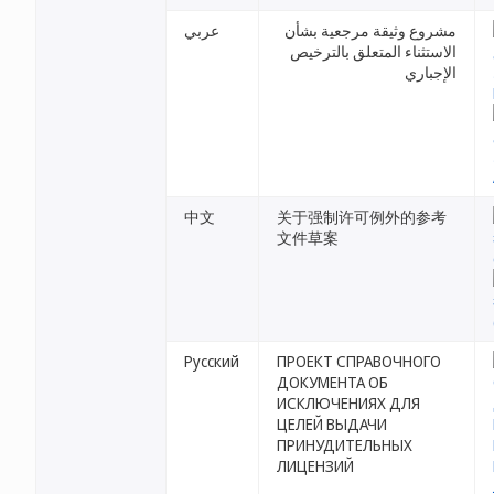
مشروع وثيقة مرجعية بشأن
عربي
الاستثناء المتعلق بالترخيص
الإجباري
中文
关于强制许可例外的参考
文件草案
Русский
ПРОЕКТ СПРАВОЧНОГО
ДОКУМЕНТА ОБ
ИСКЛЮЧЕНИЯХ ДЛЯ
ЦЕЛЕЙ ВЫДАЧИ
ПРИНУДИТЕЛЬНЫХ
ЛИЦЕНЗИЙ