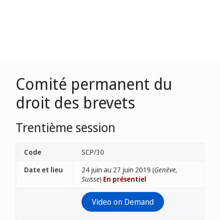
Comité permanent du
droit des brevets
Trentième session
Code
SCP/30
Date et lieu
24 juin au 27 juin 2019 (
Genève,
Suisse
)
En présentiel
Video on Demand