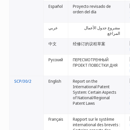
Español
Proyecto revisado de
orden del día
مشروع جدول الأعمال
عربي
المراجَع
中文
经修订的议程草案
Русский
ПЕРЕСМОТРЕННЫЙ
ПРОЕКТ ПОВЕСТКИ ДНЯ
SCP/30/2
English
Report on the
International Patent
System: Certain Aspects
of National/Regional
Patent Laws
Français
Rapport sur le système
international des brevets :