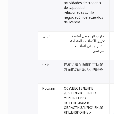
actividades de creación
de capacidad
relacionadas con la
negociación de acuerdos
de licencia
تجارب الويبو في أنشطة
عربي
تكوين الكفاءات المتعلقة
بالتفاوض في اتفاقات
الترخيص
中文
产权组织在协商许可协议
方面能力建设活动的经验
Русский
ОСУЩЕСТВЛЕНИЕ
ДЕЯТЕЛЬНОСТИ ПО
УКРЕПЛЕНИЮ
ПОТЕНЦИАЛА В
ОБЛАСТИ ЗАКЛЮЧЕНИЯ
ЛИЦЕНЗИОННЫХ