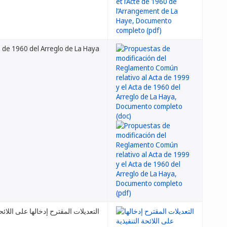
 de 1960 del Arreglo de La Haya
التعديلات المقترح إدخالها على اللائحة التنفيذية المش