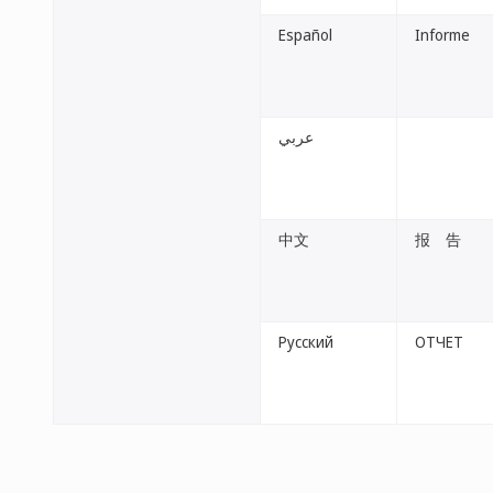
Español
Informe
عربي
中文
报 告
Русский
ОТЧЕТ