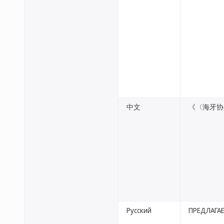
中文
《〈海牙协
Русский
ПРЕДЛАГАЕ