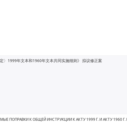
定〉1999年文本和1960年文本共同实施细则》 拟议修正案
МЫЕ ПОПРАВКИ К ОБЩЕЙ ИНСТРУКЦИИ К АКТУ 1999 Г. И АКТУ 1960 Г