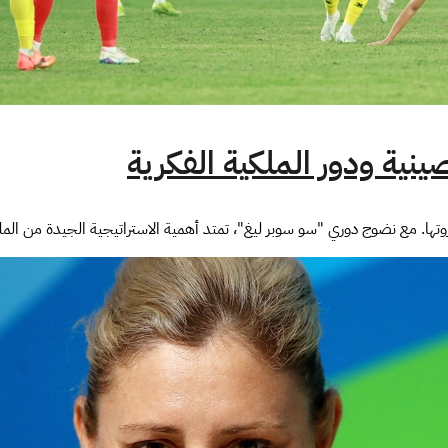
ينية ودور الملكية الفكرية
ها. مع نضوج دوري "سو سوبر ليغ"، تمتد أهمية الاستراتيجية الجيدة من الملع