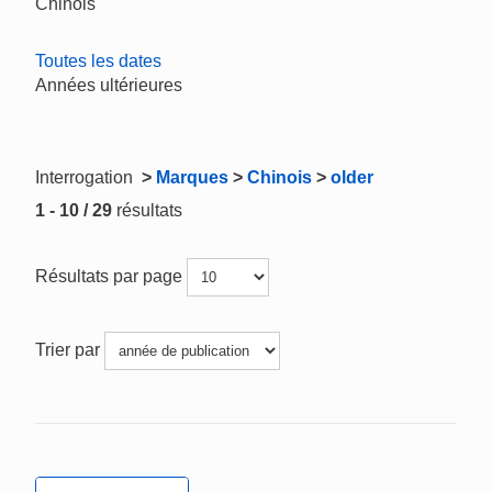
Chinois
Toutes les dates
Années ultérieures
Interrogation
>
Marques
>
Chinois
>
older
1 - 10 / 29
résultats
Résultats par page
Trier par