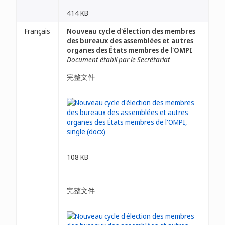
414 KB
Français
Nouveau cycle d'élection des membres
des bureaux des assemblées et autres
organes des États membres de l'OMPI
Document établi par le Secrétariat
完整文件
108 KB
完整文件