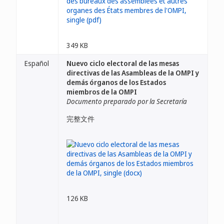
349 KB
Español
Nuevo ciclo electoral de las mesas
directivas de las Asambleas de la OMPI y
demás órganos de los Estados
miembros de la OMPI
Documento preparado por la Secretaría
完整文件
126 KB