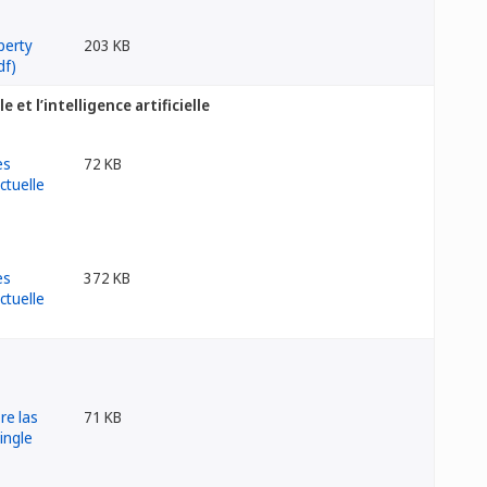
203 KB
et l’intelligence artificielle
72 KB
372 KB
71 KB