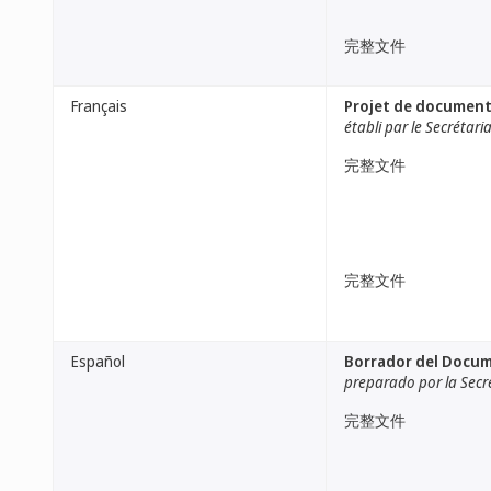
完整文件
Français
Projet de document d
établi par le Secrétari
完整文件
完整文件
Español
Borrador del Documen
preparado por la Secr
完整文件