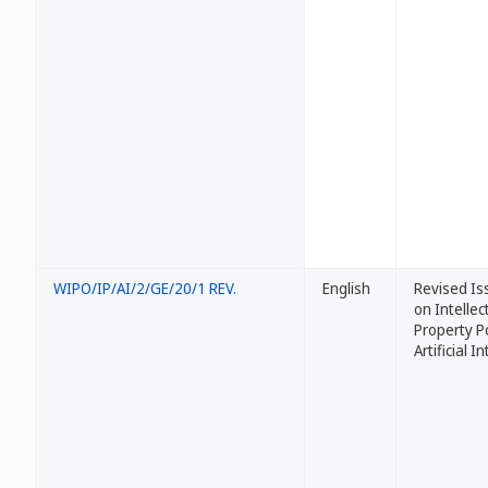
WIPO/IP/AI/2/GE/20/1 REV.
English
Revised Is
on Intellec
Property P
Artificial I