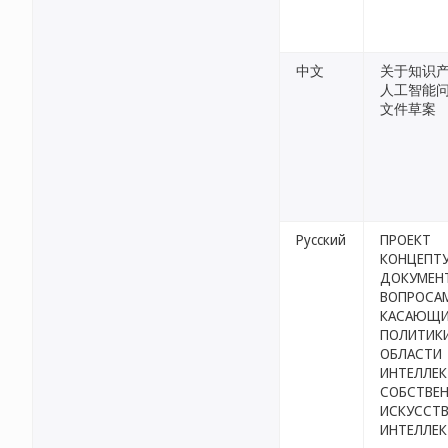
中文
关于知识
人工智能
文件草案
Русский
ПРОЕКТ
КОНЦЕПТ
ДОКУМЕНТ
ВОПРОСА
КАСАЮЩ
ПОЛИТИКИ
ОБЛАСТИ
ИНТЕЛЛЕК
СОБСТВЕН
ИСКУССТ
ИНТЕЛЛЕК