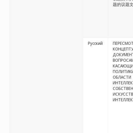
题的议题
Русский
ПЕРЕСМО
КОНЦЕПТ
ДОКУМЕН
ВОПРОСА
КАСАЮЩ
ПОЛИТИКИ
ОБЛАСТИ
ИНТЕЛЛЕК
СОБСТВЕН
ИСКУССТ
ИНТЕЛЛЕК