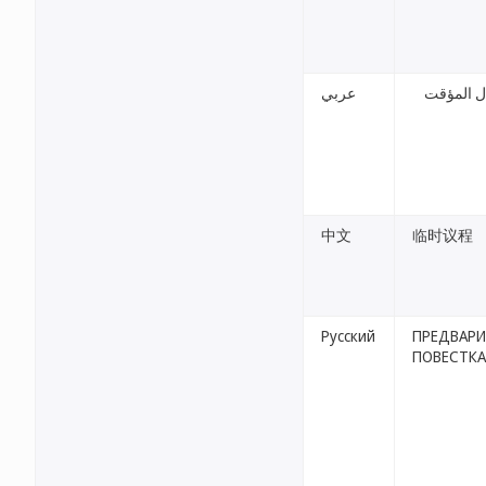
ل المؤقت
عربي
中文
临时议程
Русский
ПРЕДВАРИ
ПОВЕСТКА