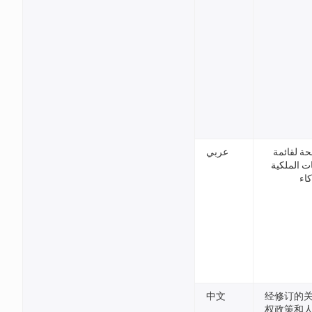
حة لقائمة
عربي
ت الملكية
كاء
中文
经修订的
权政策和