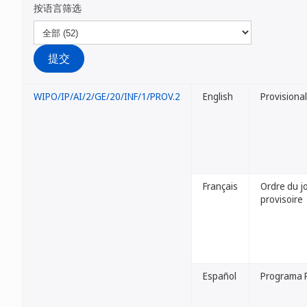
按语言筛选
WIPO/IP/AI/2/GE/20/INF/1/PROV.2
English
Provisiona
Français
Ordre du j
provisoire
Español
Programa P