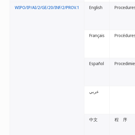
WIPO/IP/AI/2/GE/20/INF/2/PROV.1
English
Procedure
Français
Procédure
Español
Procedimi
عربي
中文
程 序