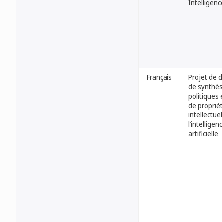
Intelligenc
Français
Projet de 
de synthès
politiques
de proprié
intellectuel
l’intelligen
artificielle