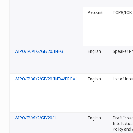
Русский
ПОРЯДОК
WIPO/IP/AI/2/GE/20/INF/3
English
Speaker Pr
WIPO/IP/AI/2/GE/20/INF/4/PROV.1
English
List of Int
WIPO/IP/AI/2/GE/20/1
English
Draft Issu
Intellectua
Policy and A