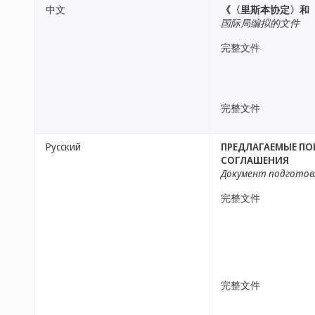
中文
《〈里斯本协定〉和
国际局编拟的文件
完整文件
完整文件
Русский
ПРЕДЛАГАЕМЫЕ ПО
СОГЛАШЕНИЯ
Документ подготов
完整文件
完整文件