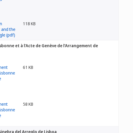
118 KB
sbonne et à l’Acte de Genève de l’Arrangement de
61 KB
58 KB
inebra del Arreglo de Lisboa