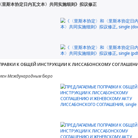
〈里斯本协定日内瓦文本〉共同实施细则》拟议修正
ПРАВКИ К ОБЩЕЙ ИНСТРУКЦИИ К ЛИССАБОНСКОМУ СОГЛАШЕН
лен Международным бюро