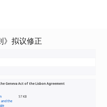
则》拟议修正
he Geneva Act of the Lisbon Agreement
57 KB