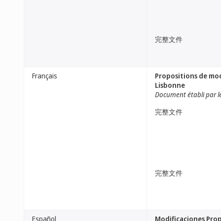
完整文件
Français
Propositions de mod
Lisbonne
Document établi par l
完整文件
完整文件
Español
Modificaciones Prop