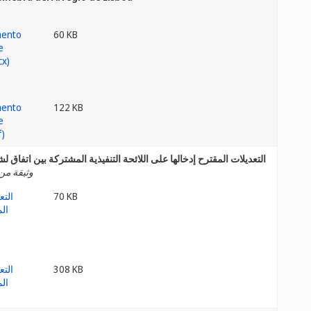
60 KB
122 KB
التعديلات المقترح إدخالها على اللائحة التنفيذية المشتركة بين اتفاق ل
وثيقة من
70 KB
308 KB