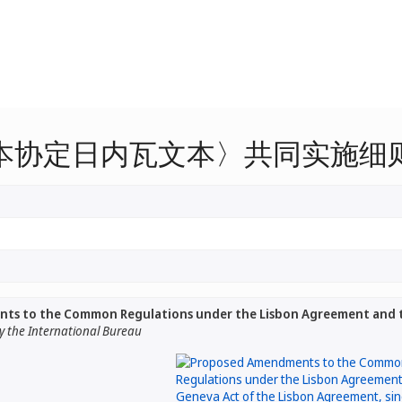
本协定日内瓦文本〉共同实施细
s to the Common Regulations under the Lisbon Agreement and t
 the International Bureau