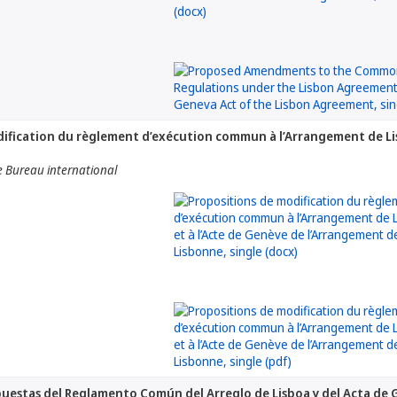
ification du règlement d’exécution commun à l’Arrangement de Li
e Bureau international
uestas del Reglamento Común del Arreglo de Lisboa y del Acta de G