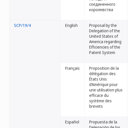
соединенного
королевства
SCP/19/4
English
Proposal by the
Delegation of the
United States of
America regarding
Efficiencies of the
Patent System
Français
Proposition de la
délégation des
États Unis
d’Amérique pour
une utilisation plus
efficace du
système des
brevets
Español
Propuesta de la
Delegación de los