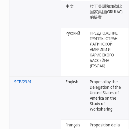
中文
拉丁美洲和加勒比
国家集团(GRULAC)
的提案
Русский
ПРЕДЛОЖЕНИЕ
ГРУППЫ СТРАН
ЛАТИНСКОЙ
АМЕРИКИ И
КАРИБСКОГО
БАССЕЙНА
(ГРУЛАК)
SCP/23/4
English
Proposal by the
Delegation of the
United States of
America on the
Study of
Worksharing
Français
Proposition de la