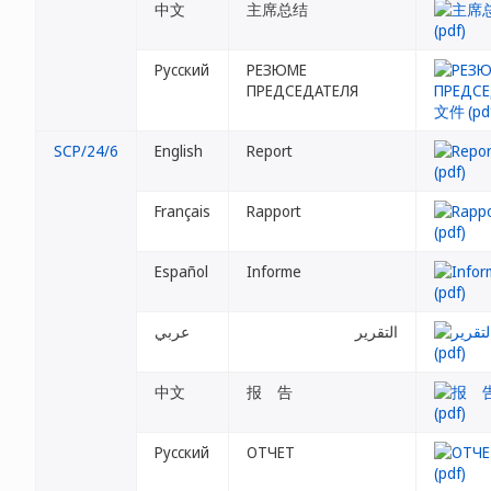
中文
主席总结
Русский
РЕЗЮМЕ
ПРЕДСЕДАТЕЛЯ
SCP/24/6
English
Report
Français
Rapport
Español
Informe
التقرير
عربي
中文
报 告
Русский
ОТЧЕТ