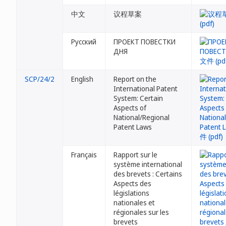
中文
议程草案
Русский
ПРОЕКТ ПОВЕСТКИ
ДНЯ
SCP/24/2
English
Report on the
International Patent
System: Certain
Aspects of
National/Regional
Patent Laws
Français
Rapport sur le
système international
des brevets : Certains
Aspects des
législations
nationales et
régionales sur les
brevets