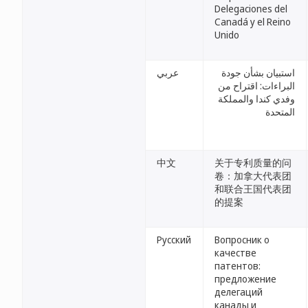
Delegaciones del
Canadá y el Reino
Unido
استبيان بشأن جودة
عربي
البراءات: اقتراح من
وفدي كندا والمملكة
المتحدة
中文
关于专利质量的问
卷：加拿大代表团
和联合王国代表团
的提案
Русский
Вопросник о
качестве
патентов:
предложение
делегаций
канады и