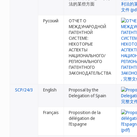
法的某些方面
Русский
ОТЧЕТ О
МЕЖДУНАРОДНОЙ
ПАТЕНТНОЙ
СИСТЕМЕ:
НЕКОТОРЫЕ
АСПЕКТЫ
НАЦИОНАЛЬНОГО/
РЕГИОНАЛЬНОГО
ПАТЕНТНОГО
ЗАКОНОДАТЕЛЬСТВА
SCP/24/3
English
Proposal by the
Delegation of Spain
Français
Proposition de la
délégation de
l’Espagne