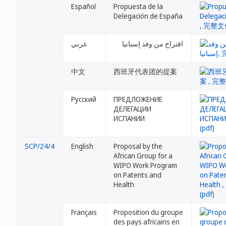
Español
Propuesta de la
Delegación de España
اقتراح من وفد إسبانيا
عربي
中文
西班牙代表团的提案
Русский
ПРЕДЛОЖЕНИЕ
ДЕЛЕГАЦИИ
ИСПАНИИ
SCP/24/4
English
Proposal by the
African Group for a
WIPO Work Program
on Patents and
Health
Français
Proposition du groupe
des pays africains en