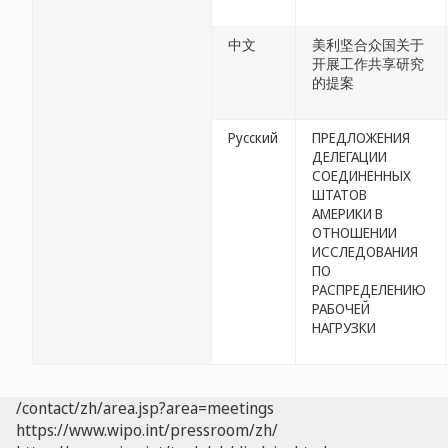
中文
美利坚合众国关于
开展工作共享研究
的提案
Русский
ПРЕДЛОЖЕНИЯ
ДЕЛЕГАЦИИ
СОЕДИНЕННЫХ
ШТАТОВ
АМЕРИКИ В
ОТНОШЕНИИ
ИССЛЕДОВАНИЯ
ПО
РАСПРЕДЕЛЕНИЮ
РАБОЧЕЙ
НАГРУЗКИ
/contact/zh/area.jsp?area=meetings
https://www.wipo.int/pressroom/zh/