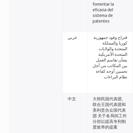
fomentar la
eficacia del
sistema de
patentes
قتراح وفود جمهورية
عربي
كوريا والمملكة
المتحدة والولايات
المتحدة الأمريكية
بشأن تقاسم العمل
بين المكاتب من أجل
تحسين أوجه كفاءة
نظام البراءات
中文
大韩民国代表团、
联合王国代表团和
美利坚合众国代表
团 关于各局间工作
分担以提高专利制
度效率的提案