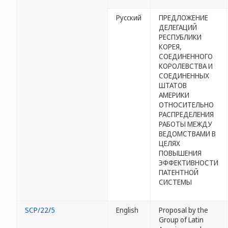
Русский
ПРЕДЛОЖЕНИЕ
ДЕЛЕГАЦИЙ
РЕСПУБЛИКИ
КОРЕЯ,
СОЕДИНЕННОГО
КОРОЛЕВСТВА И
СОЕДИНЕННЫХ
ШТАТОВ
АМЕРИКИ
ОТНОСИТЕЛЬНО
РАСПРЕДЕЛЕНИЯ
РАБОТЫ МЕЖДУ
ВЕДОМСТВАМИ В
ЦЕЛЯХ
ПОВЫШЕНИЯ
ЭФФЕКТИВНОСТИ
ПАТЕНТНОЙ
СИСТЕМЫ
SCP/22/5
English
Proposal by the
Group of Latin