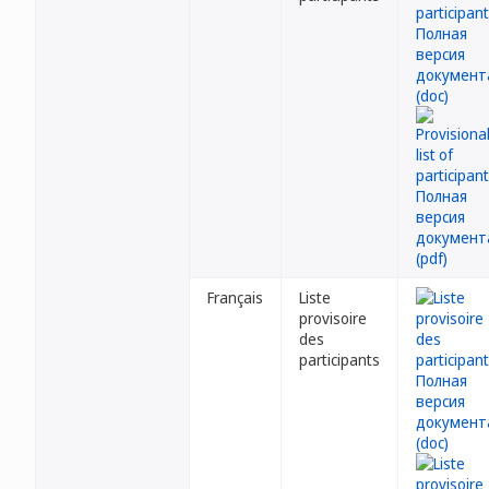
Français
Liste
provisoire
des
participants