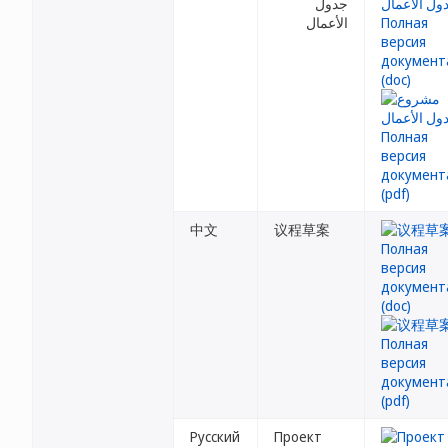
جدول
الأعمال
中文
议程草案
Русский
Проект