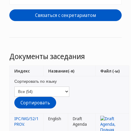
Связаться с секретариатом
Документы заседания
Индекс
Название(-я)
Файл (-ы)
Сортировать по языку
IPC/WG/52/1
English
Draft
PROV.
Agenda