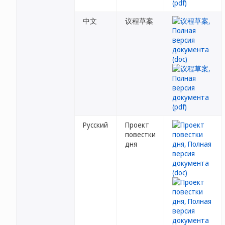
中文
议程草案
Русский
Проект
повестки
дня